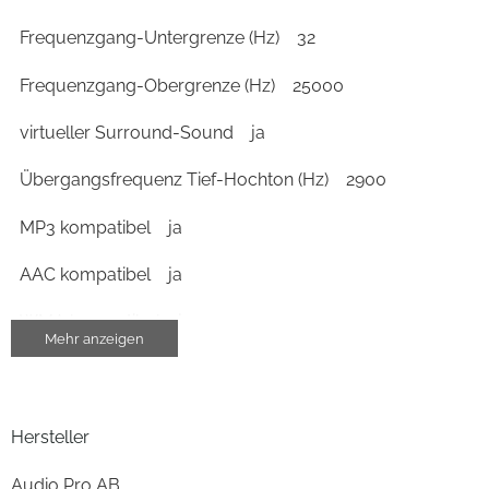
Frequenzgang-Untergrenze (Hz)
32
Frequenzgang-Obergrenze (Hz)
25000
virtueller Surround-Sound
ja
Übergangsfrequenz Tief-Hochton (Hz)
2900
MP3 kompatibel
ja
AAC kompatibel
ja
WMA kompatibel
ja
Mehr anzeigen
vorbereitet für Multiroom
ja
Chromecast (Google Cast)
ja
Hersteller
FLAC kompatibel
ja
Audio Pro AB