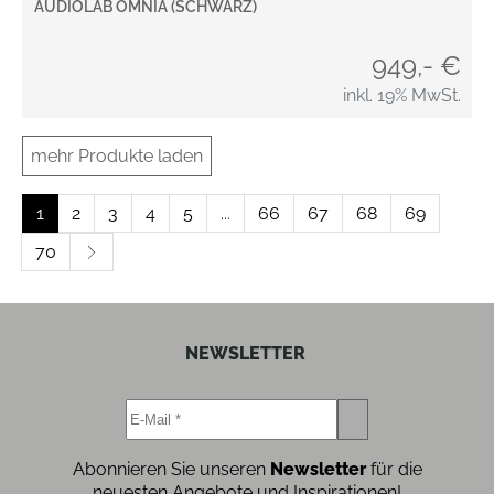
AUDIOLAB OMNIA (SCHWARZ)
949,- €
inkl. 19% MwSt.
mehr Produkte laden
1
2
3
4
5
...
66
67
68
69
70
NEWSLETTER
Abonnieren Sie unseren
Newsletter
für die
neuesten Angebote und Inspirationen!