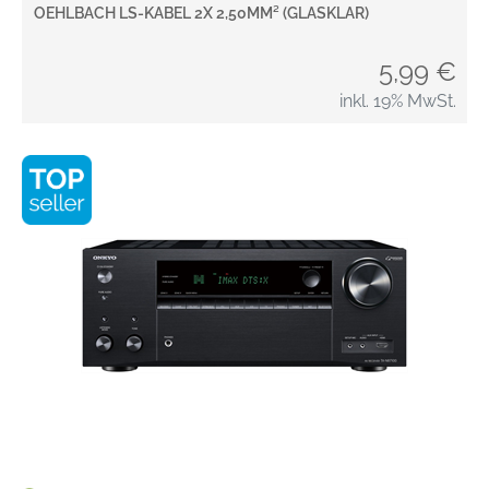
OEHLBACH LS-KABEL 2X 2,50MM² (GLASKLAR)
5,99 €
inkl. 19% MwSt.