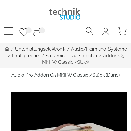
/
Unterhaltungselektronik
/
Audio/Heimkino-Systeme
/
Lautsprecher
/
Streaming-Lautsprecher
/
Addon C5
MKII W Classic /Stück
Audio Pro Addon C5 MKII W Classic /Stück (Dune)