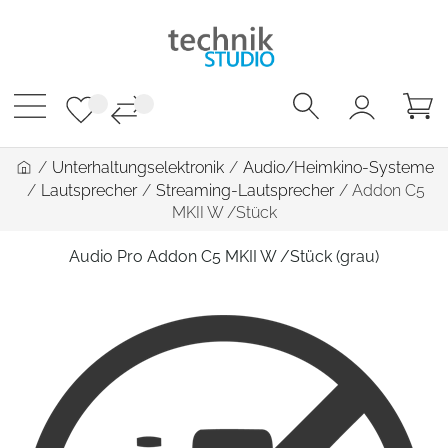
/
Unterhaltungselektronik
/
Audio/Heimkino-Systeme
/
Lautsprecher
/
Streaming-Lautsprecher
/
Addon C5
MKII W /Stück
Audio Pro Addon C5 MKII W /Stück (grau)