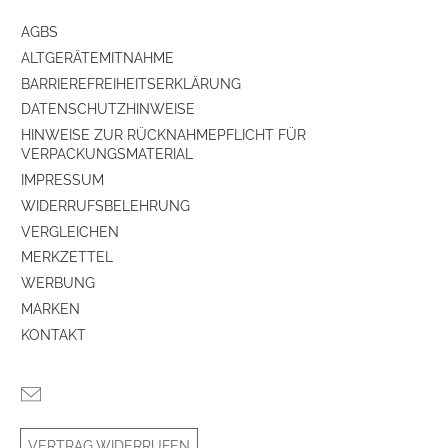
Bluetooth-Schnittstelle
ja
AGBS
ALTGERÄTEMITNAHME
Subwoofer (OUT)
ja
BARRIEREFREIHEITSERKLÄRUNG
DATENSCHUTZHINWEISE
Gehäuse-Eigenschaften
HINWEISE ZUR RÜCKNAHMEPFLICHT FÜR
VERPACKUNGSMATERIAL
Breite (cm)
32
IMPRESSUM
Höhe (cm)
16.6
WIDERRUFSBELEHRUNG
VERGLEICHEN
Tiefe (cm)
18
MERKZETTEL
WERBUNG
Anzahl der Lautsprecherboxen
1
MARKEN
KONTAKT
Schnittstellen
WLAN-Schnittstelle
ja
Bluetooth-Schnittstelle
ja
VERTRAG WIDERRUFEN