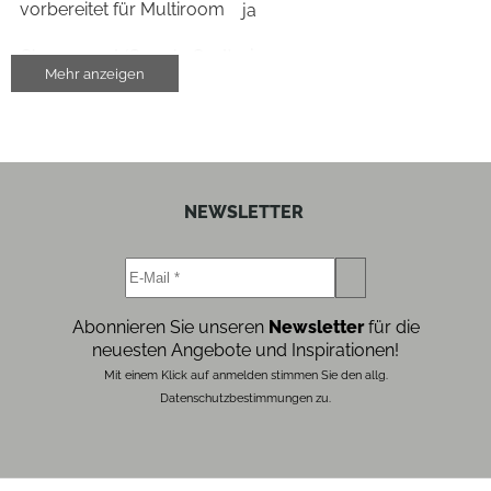
vorbereitet für Multiroom
ja
Chromecast (Google Cast)
ja
Mehr anzeigen
FLAC kompatibel
ja
Ausgangsleistung (W)
80
Apple Lossless (ALAC) kompatibel
ja
NEWSLETTER
Bedienung
Anzahl vorprogrammiert. EQ-Einstellungen
6
Abonnieren Sie unseren
Newsletter
für die
neuesten Angebote und Inspirationen!
Anschlüsse
Mit einem Klick auf anmelden stimmen Sie den allg.
Datenschutzbestimmungen zu.
Aux (IN)
ja
WLAN-Schnittstelle
ja