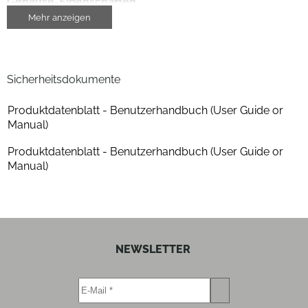
Gehäuse-Eigenschaften
Mehr anzeigen
Breite (cm)
27.5
Höhe (cm)
27.5
Sicherheitsdokumente
Tiefe (cm)
29
Produktdatenblatt - Benutzerhandbuch (User Guide or
Manual)
Farben
Produktdatenblatt - Benutzerhandbuch (User Guide or
Gehäuse-Farben
weiß
Manual)
Akustisches Prinzip
Akustisches Prinzip
Bassreflex-Prinzip
NEWSLETTER
Gehäuseeigenschaften
Farbe
weiß