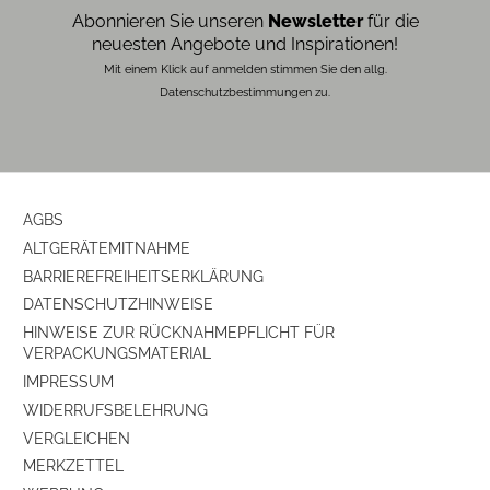
Abonnieren Sie unseren
Newsletter
für die
Ausstattung & Technik
neuesten Angebote und Inspirationen!
Mit einem Klick auf anmelden stimmen Sie den allg.
Bauart
Subwoofer
Datenschutzbestimmungen zu.
AGBS
ALTGERÄTEMITNAHME
BARRIEREFREIHEITSERKLÄRUNG
DATENSCHUTZHINWEISE
HINWEISE ZUR RÜCKNAHMEPFLICHT FÜR
VERPACKUNGSMATERIAL
IMPRESSUM
WIDERRUFSBELEHRUNG
VERGLEICHEN
MERKZETTEL