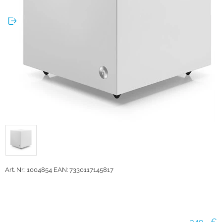
Art. Nr.: 1004854
EAN: 7330117145817
349,- €