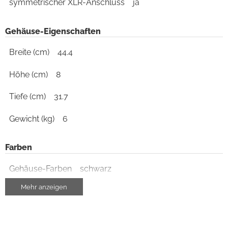
symmetrischer XLR-Anschluss
ja
Gehäuse-Eigenschaften
Breite (cm)
44.4
Höhe (cm)
8
Tiefe (cm)
31.7
Gewicht (kg)
6
Farben
Gehäuse-Farben
schwarz
Mehr anzeigen
Leistungsaufnahme
Leistungsaufnahme, Stand-By (W)
0.5