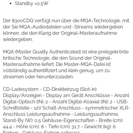
Standby <0.5W
Der 8300CDQ verfügt nun über die MQA-Technologie, mit
der Sie MQA-Audiodateien und -Streams wiedergeben
können, die den Klang der Original-Masteraufnahme
wiedergeben.
MQA (Master Quality Authenticated) ist eine preisgekrönte
britische Technologie, die den Sound der Original-
Masteraufnahme liefert. Die Master-MQA-Datei ist
vollständig authentifiziert und klein genug, um zu
streamen oder herunterzuladen.
CD-Ladesystem - CD-Direkteinzug (Slot-in)
Display/Anzeigen - Display am Gerät Anschlüsse - Anzahl
Digital-Optisch (IN): 2 - Anzahl Digital-Koaxial (IN): 2 - USB-
Schnittstelle - 12V Schalt-Anschluss - symmetrischer XLR-
Anschluss Leistungsaufnahme - Leistungsaufnahme,
Stand-By (W): 0.5 Gehäuse-Eigenschaften - Breite (cm):
44.4 - Höhe (cm): 8 - Tiefe (cm): 31.7 - Gewicht (kg): 6
Farben - Gehäuse-Farben: schwarz