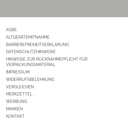
Gehäuse-Farben
schwarz
Gehäuseeigenschaften
AGBS
ALTGERÄTEMITNAHME
Farbe
schwarz
BARRIEREFREIHEITSERKLÄRUNG
DATENSCHUTZHINWEISE
Ausstattung & Technik
HINWEISE ZUR RÜCKNAHMEPFLICHT FÜR
VERPACKUNGSMATERIAL
Internetradio
ja
IMPRESSUM
Tuner-Empfang
Tuner für UKW/DAB+
WIDERRUFSBELEHRUNG
VERGLEICHEN
PLL-Synthesizer-Tuner
ja
MERKZETTEL
WERBUNG
Produkttyp
MARKEN
KONTAKT
Produkttyp
Internetradio