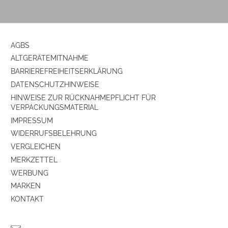
Gehäuse-Farben
walnuss
Ausstattung & Technik
AGBS
ALTGERÄTEMITNAHME
Internetradio
ja
BARRIEREFREIHEITSERKLÄRUNG
Tuner-Empfang
Tuner für UKW/DAB+
DATENSCHUTZHINWEISE
HINWEISE ZUR RÜCKNAHMEPFLICHT FÜR
Stereo-Ton über eingebaute Lautsprecher
ja
VERPACKUNGSMATERIAL
IMPRESSUM
PLL-Synthesizer-Tuner
ja
WIDERRUFSBELEHRUNG
VERGLEICHEN
Produkttyp
MERKZETTEL
WERBUNG
Produkttyp
Internetradio
MARKEN
KONTAKT
Empfangseigenschaften
Tuner-Empfang
Tuner für UKW/DAB+