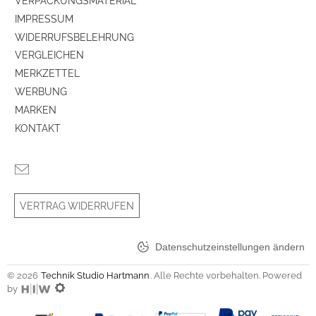
VERPACKUNGSMATERIAL
IMPRESSUM
Internetradio
ja
WIDERRUFSBELEHRUNG
VERGLEICHEN
Tuner-Empfang
Tuner für UKW/DAB+
MERKZETTEL
Stereo-Ton über eingebaute Lautsprecher
ja
WERBUNG
MARKEN
Snoozefunktion
ja
KONTAKT
integrierter Subwoofer
ja
Internet-Musikwiedergabe
ja
VERTRAG WIDERRUFEN
Leistungs-/Elektronikeigenschaften
Datenschutzeinstellungen ändern
Online Musikdienste abrufbar
ja
© 2026
Technik Studio Hartmann
. Alle Rechte vorbehalten. Powered
Produkttyp
by