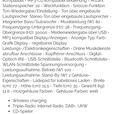
kompatibel - MP3-CD kompatibel Bedienung - Anzahl
Stationsspeicher: 20 - Weckfunktion - Snooze-Funktion
Ton-Wiedergabe/Einstellung - Ton über eingebaute
Lautsprecher: Stereo-Ton über eingebaute Lautsprecher -
integrierter Bass/Subwoofer - Musikleistung (W): 80 -
Frequenzgang-Untergrenze (Hz): 38 - Frequenzgang-
Obergrenze (Hz): 30000 - Medienwiedergabe über USB -
MP3 kompatibel Display/Anzeigen - Anzeige-Typ: Farb-
Grafik Display - regelbares Display
Leistungs-/Elektronikeigenschaften - Online Musikdienste
abrufbar Anschlüsse - Kopfhörer-Anschluss - Digital-
Optisch (IN) - USB-Schnittstelle - Bluetooth-Schnittstelle -
WLAN-Schnittstelle Spannungsversorgung -
Leistungsaufnahme, Betrieb (W): 100 -
Leistungsaufnahme, Stand-By (W): 2 Gehäuse-
Eigenschaften - Ladepad für kabelloses Laden - Breite
(cm): 77 - Höhe (cm): 15.5 - Tiefe (cm): 35 - Gewicht (kg):
12.6 - Holzgehäuse Farben - Gehäuse-Farben: weiß
Wireless charging
Triple-Radio: Internet Radio, DAB+, UKW
CD-Spieler