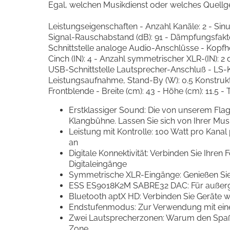
Egal, welchen Musikdienst oder welches Quellge
Leistungseigenschaften - Anzahl Kanäle: 2 - Si
Signal-Rauschabstand (dB): 91 - Dämpfungsfakt
Schnittstelle analoge Audio-Anschlüsse - Kopfhö
Cinch (IN): 4 - Anzahl symmetrischer XLR-(IN): 2 d
USB-Schnittstelle Lautsprecher-Anschluß - LS-
Leistungsaufnahme, Stand-By (W): 0.5 Konstruk
Frontblende - Breite (cm): 43 - Höhe (cm): 11.5 - Ti
Erstklassiger Sound: Die von unserem Flaggs
Klangbühne. Lassen Sie sich von Ihrer Mus
Leistung mit Kontrolle: 100 Watt pro Kanal
an
Digitale Konnektivität: Verbinden Sie Ih
Digitaleingänge
Symmetrische XLR-Eingänge: Genießen Sie 
ESS ES9018K2M SABRE32 DAC: Für außergew
Bluetooth aptX HD: Verbinden Sie Geräte wi
Endstufenmodus: Zur Verwendung mit einem
Zwei Lautsprecherzonen: Warum den Spaß 
Zone