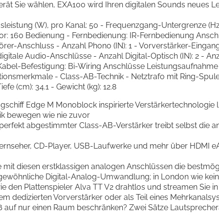
rät Sie wählen, EXA100 wird Ihren digitalen Sounds neues L
nusleistung (W), pro Kanal: 50 - Frequenzgang-Untergrenze (H
or: 160 Bedienung - Fernbedienung: IR-Fernbedienung Anschlü
rer-Anschluss - Anzahl Phono (IN): 1 - Vorverstärker-Eingan
igitale Audio-Anschlüsse - Anzahl Digital-Optisch (IN): 2 - Anzah
Kabel-Befestigung: Bi-Wiring Anschlüsse Leistungsaufnahme 
tionsmerkmale - Class-AB-Technik - Netztrafo mit Ring-Spu
efe (cm): 34.1 - Gewicht (kg): 12.8
chiff Edge M Monoblock inspirierte Verstärkertechnologie lief
ik bewegen wie nie zuvor
 perfekt abgestimmter Class-AB-Verstärker treibt selbst die a
ren Fernseher, CD-Player, USB-Laufwerke und mehr über HDMI
mit diesen erstklassigen analogen Anschlüssen die bestmögl
öhnliche Digital-Analog-Umwandlung; in London wie kein 
e den Plattenspieler Alva TT V2 drahtlos und streamen Sie in 
 dedizierten Vorverstärker oder als Teil eines Mehrkanalsy
auf nur einen Raum beschränken? Zwei Sätze Lautsprecherau