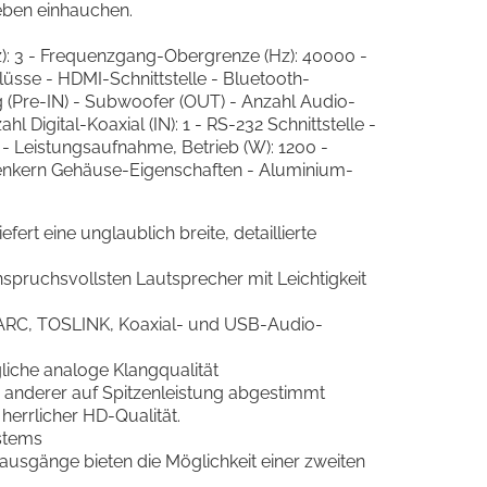
eben einhauchen.
z): 3 - Frequenzgang-Obergrenze (Hz): 40000 -
sse - HDMI-Schnittstelle - Bluetooth-
g (Pre-IN) - Subwoofer (OUT) - Anzahl Audio-
l Digital-Koaxial (IN): 1 - RS-232 Schnittstelle -
- Leistungsaufnahme, Betrieb (W): 1200 -
lenkern Gehäuse-Eigenschaften - Aluminium-
ert eine unglaublich breite, detaillierte
nspruchsvollsten Lautsprecher mit Leichtigkeit
 eARC, TOSLINK, Koaxial- und USB-Audio-
iche analoge Klangqualität
anderer auf Spitzenleistung abgestimmt
herrlicher HD-Qualität.
stems
sgänge bieten die Möglichkeit einer zweiten