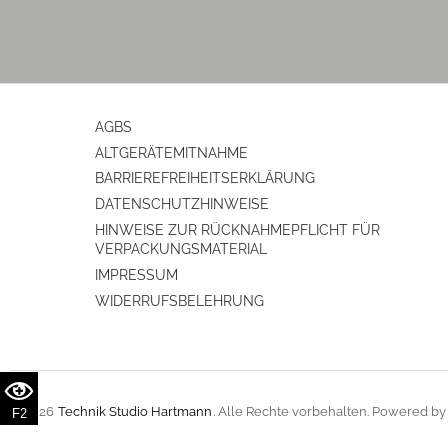
Kopfhörer-Anschluss
Anzahl Phono (IN)
Anzahl symmetrischer XLR-(IN)
AGBS
Anzahl Audio-Cinch (IN)
ALTGERÄTEMITNAHME
BARRIEREFREIHEITSERKLÄRUNG
Subwoofer (OUT)
DATENSCHUTZHINWEISE
HINWEISE ZUR RÜCKNAHMEPFLICHT FÜR
Vorverstärker-Eingang (Pre-IN)
VERPACKUNGSMATERIAL
IMPRESSUM
digitale Audio-Anschlüsse
WIDERRUFSBELEHRUNG
USB-Schnittstelle
Anzahl Digital-Optisch (IN)
© 2026
Technik Studio Hartmann
. Alle Rechte vorbehalten. Powered b
F2
Anzahl Digital-Koaxial (IN)