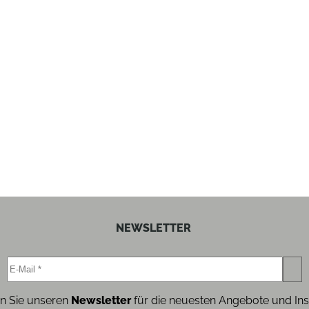
ja
ja
Vollverstärker
0.5
NEWSLETTER
1200
n Sie unseren
Newsletter
für die neuesten Angebote und Ins