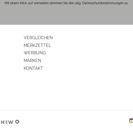
Mit einem Klick auf anmelden stimmen Sie den allg. Datenschutzbestimmungen zu.
ja
1
2
VERGLEICHEN
4
MERKZETTEL
WERBUNG
ja
MARKEN
KONTAKT
ja
ja
2
y
1