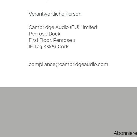
Bluetooth-Schnittstelle
Verantwortliche Person
Ausstattung & Technik
Cambridge Audio (EU) Limited
Penrose Dock
IR-Fernbedienung
First Floor, Penrose 1
IE T23 KW81 Cork
Produkttyp
compliance@cambridgeaudio.com
Produkttyp
Leistungsaufnahme
Leistungsaufnahme, Stand-By (W)
Leistungsaufnahme, Betrieb (W)
analoge Audio-Anschlüsse
Abonniere