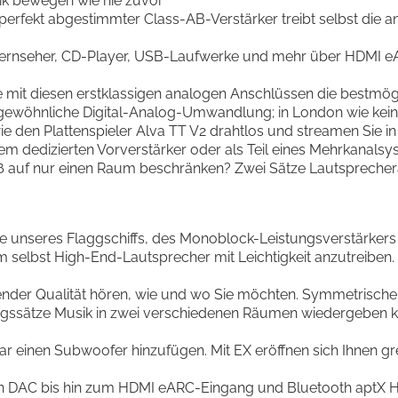
ik bewegen wie nie zuvor
 perfekt abgestimmter Class-AB-Verstärker treibt selbst die a
ren Fernseher, CD-Player, USB-Laufwerke und mehr über HDMI
mit diesen erstklassigen analogen Anschlüssen die bestmögl
öhnliche Digital-Analog-Umwandlung; in London wie kein 
e den Plattenspieler Alva TT V2 drahtlos und streamen Sie in 
 dedizierten Vorverstärker oder als Teil eines Mehrkanalsy
auf nur einen Raum beschränken? Zwei Sätze Lautsprecherau
e unseres Flaggschiffs, des Monoblock-Leistungsverstärker
 selbst High-End-Lautsprecher mit Leichtigkeit anzutreiben.
nder Qualität hören, wie und wo Sie möchten. Symmetrische 
gssätze Musik in zwei verschiedenen Räumen wiedergeben k
r einen Subwoofer hinzufügen. Mit EX eröffnen sich Ihnen g
DAC bis hin zum HDMI eARC-Eingang und Bluetooth aptX HD i