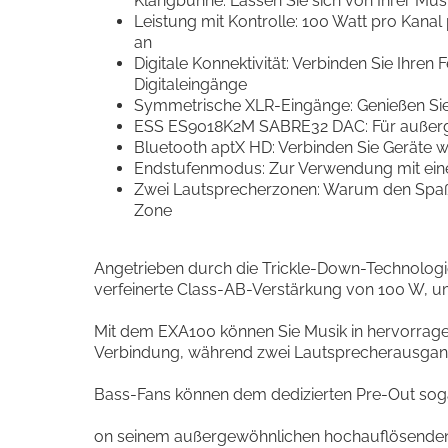
Klangbühne. Lassen Sie sich von Ihrer Mus
Leistung mit Kontrolle: 100 Watt pro Kanal
an
Digitale Konnektivität: Verbinden Sie Ih
Digitaleingänge
Symmetrische XLR-Eingänge: Genießen Sie 
ESS ES9018K2M SABRE32 DAC: Für außergew
Bluetooth aptX HD: Verbinden Sie Geräte wi
Endstufenmodus: Zur Verwendung mit einem
Zwei Lautsprecherzonen: Warum den Spaß 
Zone
Angetrieben durch die Trickle-Down-Technologi
verfeinerte Class-AB-Verstärkung von 100 W, um
Mit dem EXA100 können Sie Musik in hervorrage
Verbindung, während zwei Lautsprecherausgan
Bass-Fans können dem dedizierten Pre-Out soga
on seinem außergewöhnlichen hochauflösenden 