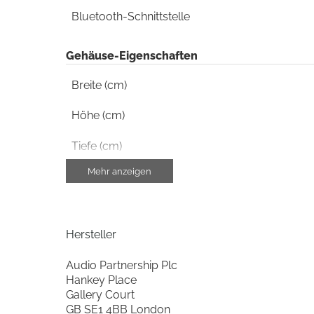
Bluetooth-Schnittstelle
Gehäuse-Eigenschaften
Breite (cm)
Höhe (cm)
Tiefe (cm)
Mehr anzeigen
Gewicht (kg)
Aluminium-Frontblende
Hersteller
Schnittstellen
Audio Partnership Plc
USB-Schnittstelle
Hankey Place
Gallery Court
Subwoofer Ausgang
GB SE1 4BB London