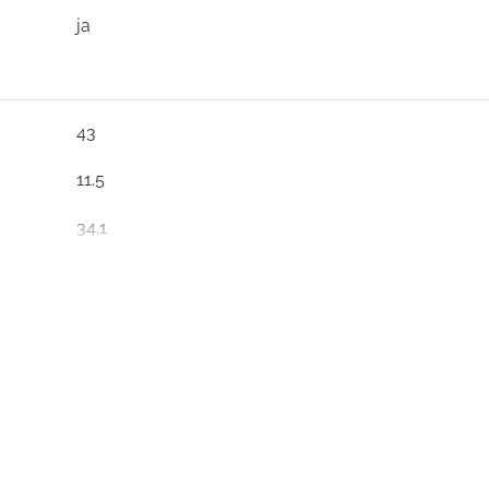
ja
43
11.5
34.1
12.8
ja
ja
ja