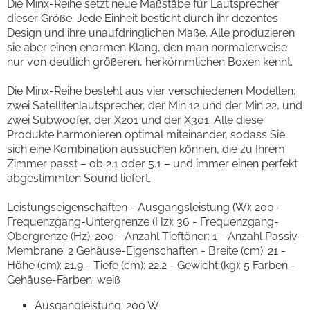
Die Minx-Reihe setzt neue Maßstäbe für Lautsprecher
dieser Größe. Jede Einheit besticht durch ihr dezentes
Design und ihre unaufdringlichen Maße. Alle produzieren
sie aber einen enormen Klang, den man normalerweise
nur von deutlich größeren, herkömmlichen Boxen kennt.
Die Minx-Reihe besteht aus vier verschiedenen Modellen:
zwei Satellitenlautsprecher, der Min 12 und der Min 22, und
zwei Subwoofer, der X201 und der X301. Alle diese
Produkte harmonieren optimal miteinander, sodass Sie
sich eine Kombination aussuchen können, die zu Ihrem
Zimmer passt – ob 2.1 oder 5.1 – und immer einen perfekt
abgestimmten Sound liefert.
Leistungseigenschaften - Ausgangsleistung (W): 200 -
Frequenzgang-Untergrenze (Hz): 36 - Frequenzgang-
Obergrenze (Hz): 200 - Anzahl Tieftöner: 1 - Anzahl Passiv-
Membrane: 2 Gehäuse-Eigenschaften - Breite (cm): 21 -
Höhe (cm): 21.9 - Tiefe (cm): 22.2 - Gewicht (kg): 5 Farben -
Gehäuse-Farben: weiß
Ausgangleistung: 200 W