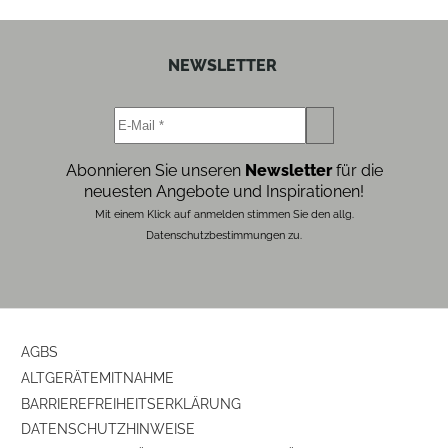
Farbe
weiß
Ausstattung & Technik
NEWSLETTER
Bauart
Subwoofer
Abonnieren Sie unseren
Newsletter
für die
neuesten Angebote und Inspirationen!
Mit einem Klick auf anmelden stimmen Sie den allg.
Datenschutzbestimmungen zu.
AGBS
ALTGERÄTEMITNAHME
BARRIEREFREIHEITSERKLÄRUNG
DATENSCHUTZHINWEISE