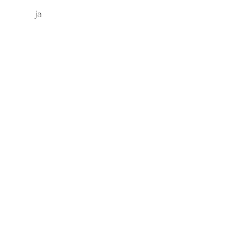
ja
ja
ja
1
1
ja
21
22