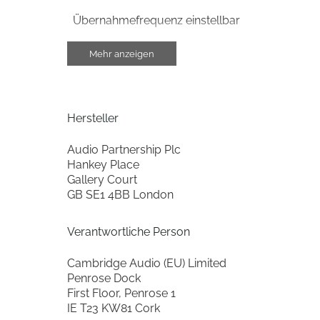
Übernahmefrequenz einstellbar
autom. Ein-/Ausschalten
Mehr anzeigen
Phasen-Regler
Hersteller
Anschlüsse
Audio Partnership Plc
Anzahl Line-Cinch (IN)
Hankey Place
Gallery Court
Anzahl Line-Cinch (OUT)
GB SE1 4BB London
110/240V 50/60Hz umschaltbar
Verantwortliche Person
Gehäuse-Eigenschaften
Cambridge Audio (EU) Limited
Penrose Dock
Breite (cm)
First Floor, Penrose 1
IE T23 KW81 Cork
Höhe (cm)