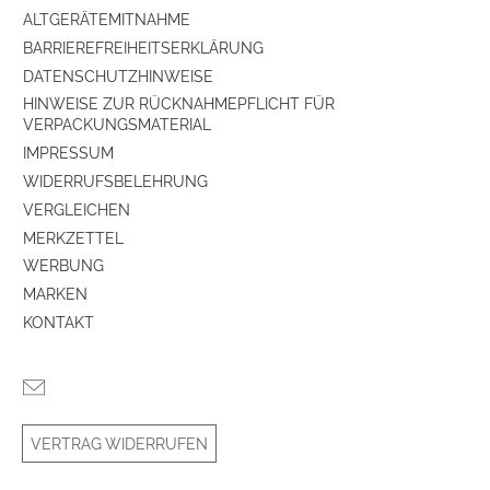
ALTGERÄTEMITNAHME
Bauart Surround
geschlossenes
BARRIEREFREIHEITSERKLÄRUNG
Lautsprechergehäuse Surround
DATENSCHUTZHINWEISE
Nenn-Belastbarkeit (W)
60
HINWEISE ZUR RÜCKNAHMEPFLICHT FÜR
VERPACKUNGSMATERIAL
Anzahl Mitteltöner
1
IMPRESSUM
WIDERRUFSBELEHRUNG
VERGLEICHEN
System bestehend aus:
MERKZETTEL
Anzahl der Lautsprecherboxen
1
WERBUNG
MARKEN
Dolby Atmos Zusatzlautsprecher
ja
KONTAKT
VERTRAG WIDERRUFEN