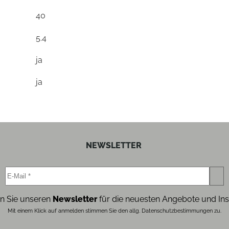
40
5.4
ja
ja
NEWSLETTER
n Sie unseren
Newsletter
für die neuesten Angebote und Ins
Mit einem Klick auf anmelden stimmen Sie den allg. Datenschutzbestimmungen zu.