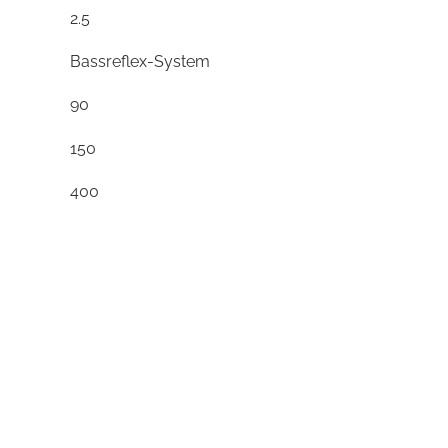
2.5
Bassreflex-System
90
150
400
3300
2
10.6
4
8