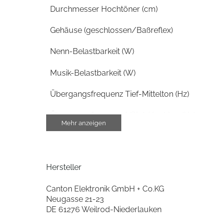
Durchmesser Hochtöner (cm)
Gehäuse (geschlossen/Baßreflex)
Nenn-Belastbarkeit (W)
Musik-Belastbarkeit (W)
Übergangsfrequenz Tief-Mittelton (Hz)
Übergangsfrequenz Mittel-Hochton (Hz)
Mehr anzeigen
Anzahl Mitteltöner
Durchmesser Mitteltöner (cm)
Hersteller
min. Impedanz (Ohm)
Canton Elektronik GmbH + Co.KG
Neugasse 21-23
max. Impedanz (Ohm)
DE 61276 Weilrod-Niederlauken