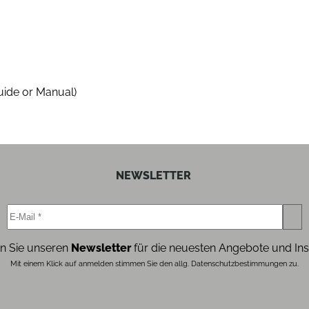
87.5
14
uide or Manual)
105
10
9.3
NEWSLETTER
1
n Sie unseren
Newsletter
für die neuesten Angebote und Ins
beige
Mit einem Klick auf anmelden stimmen Sie den allg. Datenschutzbestimmungen zu.