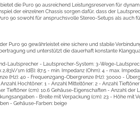
t bietet die Puro 90 ausreichend Leistungsreserven für dynam
 der einzelnen Chassis sorgen dafür, dass der Lautspreche
Puro 90 sowohl für anspruchsvolle Stereo-Setups als auch für
er Puro 90 gewährleistet eine sichere und stabile Verbindung
bertragung und unterstützt die dauerhaft konstante Klangqua
tand-Lautsprecher - Lautsprecher-System: 3-Wege-Lautsprec
,83V/1m (dB): 87.5 - min. Impedanz (Ohm): 4 - max. Impedanz
nze (Hz): 40 - Frequenzgang-Obergrenze (Hz): 30000 - Überga
nzahl Hochtöner: 1 - Anzahl Mitteltöner: 2 - Anzahl Tieftöner
r Tieftöner (cm): 10.6 Gehäuse-Eigenschaften - Anzahl der L
rpackungsangaben - Breite mit Verpackung (cm): 23 - Höhe mit 
arben - Gehäuse-Farben: beige