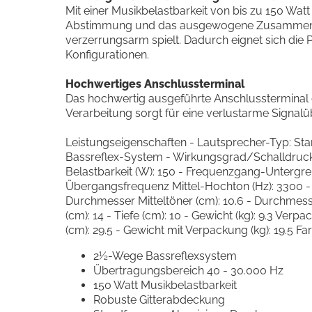
Mit einer Musikbelastbarkeit von bis zu 150 Wat
Abstimmung und das ausgewogene Zusammenspiel
verzerrungsarm spielt. Dadurch eignet sich die 
Konfigurationen.
Hochwertiges Anschlussterminal
Das hochwertig ausgeführte Anschlussterminal d
Verarbeitung sorgt für eine verlustarme Signalü
Leistungseigenschaften - Lautsprecher-Typ: S
Bassreflex-System - Wirkungsgrad/Schalldruck 2
Belastbarkeit (W): 150 - Frequenzgang-Untergre
Übergangsfrequenz Mittel-Hochton (Hz): 3300 - A
Durchmesser Mitteltöner (cm): 10.6 - Durchmesse
(cm): 14 - Tiefe (cm): 10 - Gewicht (kg): 9.3 Ve
(cm): 29.5 - Gewicht mit Verpackung (kg): 19.5 F
2½-Wege Bassreflexsystem
Übertragungsbereich 40 - 30.000 Hz
150 Watt Musikbelastbarkeit
Robuste Gitterabdeckung