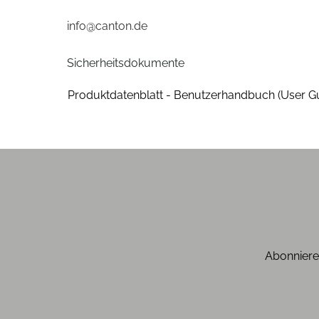
Wirkungsgrad/Schalldruck 2,83V/1m (dB)
info@canton.de
Gehäuse-Eigenschaften
Sicherheitsdokumente
Breite (cm)
Produktdatenblatt - Benutzerhandbuch (User G
Höhe (cm)
Tiefe (cm)
Gewicht (kg)
Anzahl der Lautsprecherboxen
Farben
Abonniere
Gehäuse-Farben
Gehäuseeigenschaften