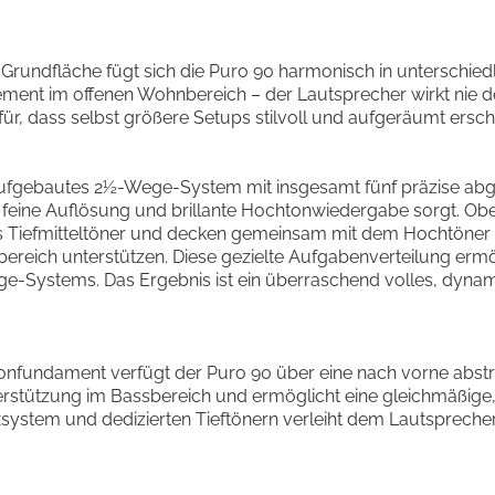
 Grundfläche fügt sich die Puro 90 harmonisch in unterschied
ment im offenen Wohnbereich – der Lautsprecher wirkt nie d
ür, dass selbst größere Setups stilvoll und aufgeräumt ersch
 aufgebautes 2½-Wege-System mit insgesamt fünf präzise ab
e feine Auflösung und brillante Hochtonwiedergabe sorgt. Ob
n als Tiefmitteltöner und decken gemeinsam mit dem Hochtön
nbereich unterstützen. Diese gezielte Aufgabenverteilung er
-Systems. Das Ergebnis ist ein überraschend volles, dynami
ieftonfundament verfügt der Puro 90 über eine nach vorne abs
nterstützung im Bassbereich und ermöglicht eine gleichmäßig
system und dedizierten Tieftönern verleiht dem Lautsprecher