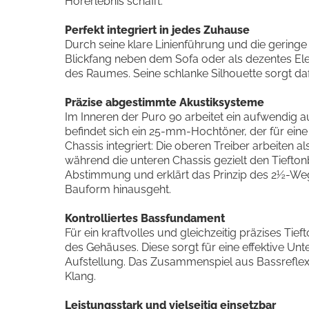
Hörerlebnis schafft.
Perfekt integriert in jedes Zuhause
Durch seine klare Linienführung und die geringe
Blickfang neben dem Sofa oder als dezentes Ele
des Raumes. Seine schlanke Silhouette sorgt daf
Präzise abgestimmte Akustiksysteme
Im Inneren der Puro 90 arbeitet ein aufwendig
befindet sich ein 25-mm-Hochtöner, der für ein
Chassis integriert: Die oberen Treiber arbeite
während die unteren Chassis gezielt den Tiefto
Abstimmung und erklärt das Prinzip des 2½-Wege
Bauform hinausgeht.
Kontrolliertes Bassfundament
Für ein kraftvolles und gleichzeitig präzises T
des Gehäuses. Diese sorgt für eine effektive U
Aufstellung. Das Zusammenspiel aus Bassreflex
Klang.
Leistungsstark und vielseitig einsetzbar