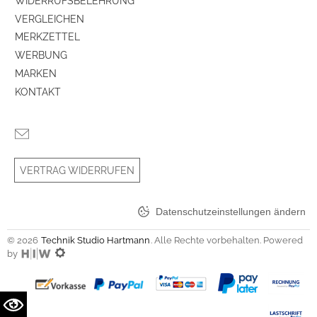
WIDERRUFSBELEHRUNG
VERGLEICHEN
WLAN-Schnittstelle
ja
MERKZETTEL
Bluetooth-Schnittstelle
ja
WERBUNG
MARKEN
Ethernet LAN
ja
KONTAKT
Stereo-Audio-IN (3,5 mm Klinke)
ja
Bedienung
VERTRAG WIDERRUFEN
Sprachsteuerung
ja
Datenschutzeinstellungen ändern
Schnittstellen
© 2026
Technik Studio Hartmann
. Alle Rechte vorbehalten. Powered
Ethernet-LAN
ja
by
WLAN-Schnittstelle
ja
Bluetooth-Schnittstelle
ja