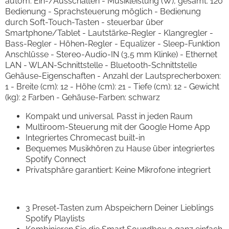
autom. Ein-/Ausschalten - Musikleistung (W), gesamt: 120
Bedienung - Sprachsteuerung möglich - Bedienung
durch Soft-Touch-Tasten - steuerbar über
Smartphone/Tablet - Lautstärke-Regler - Klangregler -
Bass-Regler - Höhen-Regler - Equalizer - Sleep-Funktion
Anschlüsse - Stereo-Audio-IN (3,5 mm Klinke) - Ethernet
LAN - WLAN-Schnittstelle - Bluetooth-Schnittstelle
Gehäuse-Eigenschaften - Anzahl der Lautsprecherboxen:
1 - Breite (cm): 12 - Höhe (cm): 21 - Tiefe (cm): 12 - Gewicht
(kg): 2 Farben - Gehäuse-Farben: schwarz
Kompakt und universal. Passt in jeden Raum
Multiroom-Steuerung mit der Google Home App
Integriertes Chromecast built-in
Bequemes Musikhören zu Hause über integriertes
Spotify Connect
Privatsphäre garantiert: Keine Mikrofone integriert
3 Preset-Tasten zum Abspeichern Deiner Lieblings
Spotify Playlists