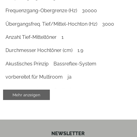
Frequenzgang-Obergrenze (Hz)
30000
Übergangsfreq. Tief/Mittel-Hochton (Hz)
3000
Anzahl Tief-Mitteltöner
1
Durchmesser Hochtöner (cm)
1.9
Akustisches Prinzip
Bassreflex-System
vorbereitet für Multiroom
ja
Chromecast (Google Cast)
ja
Mehr anzeigen
Stereo-Ton über Zusatzlautsprecher
ja
autom. Ein-/Ausschalten
ja
NEWSLETTER
Bedienung