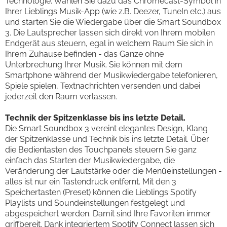
Technologie. Wählen Sie dazu das Chromecast-Symbol in
Ihrer Lieblings Musik-App (wie z.B. Deezer, TuneIn etc.) aus
und starten Sie die Wiedergabe über die Smart Soundbox
3. Die Lautsprecher lassen sich direkt von Ihrem mobilen
Endgerät aus steuern, egal in welchem Raum Sie sich in
Ihrem Zuhause befinden - das Ganze ohne
Unterbrechung Ihrer Musik. Sie können mit dem
Smartphone während der Musikwiedergabe telefonieren,
Spiele spielen, Textnachrichten versenden und dabei
jederzeit den Raum verlassen.
Technik der Spitzenklasse bis ins letzte Detail.
Die Smart Soundbox 3 vereint elegantes Design, Klang
der Spitzenklasse und Technik bis ins letzte Detail. Über
die Bedientasten des Touchpanels steuern Sie ganz
einfach das Starten der Musikwiedergabe, die
Veränderung der Lautstärke oder die Menüeinstellungen -
alles ist nur ein Tastendruck entfernt. Mit den 3
Speichertasten (Preset) können die Lieblings Spotify
Playlists und Soundeinstellungen festgelegt und
abgespeichert werden. Damit sind Ihre Favoriten immer
griffbereit. Dank integriertem Spotify Connect lassen sich