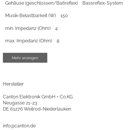
Gehäuse (geschlossen/Baßreflex)
Bassreflex-System
Musik-Belastbarkeit (W)
150
min. Impedanz (Ohm)
4
max. Impedanz (Ohm)
8
Anzahl Mittel-Hochtöner
1
Mehr anzeigen
Gehäuse-Eigenschaften
Breite (cm)
22
Hersteller
Höhe (cm)
40
Canton Elektronik GmbH + Co.KG
Neugasse 21-23
Tiefe (cm)
35
DE 61276 Weilrod-Niederlauken
Gewicht (kg)
10
info@canton.de