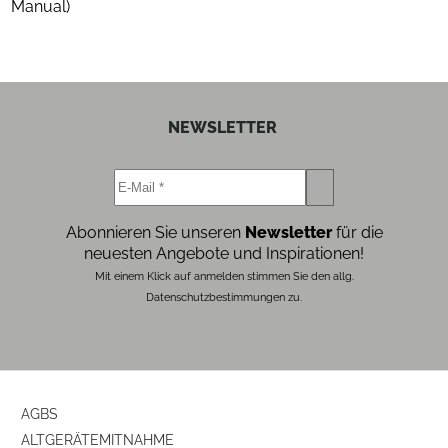
Manual)
Gehäuse-Farben
schwarz
Gehäuseeigenschaften
Anzahl der Lautsprecherboxen
1
NEWSLETTER
Baßreflex-System
ja
Farbe
schwarz
Abonnieren Sie unseren
Newsletter
für die
neuesten Angebote und Inspirationen!
Ausstattung & Technik
Mit einem Klick auf anmelden stimmen Sie den allg.
Datenschutzbestimmungen zu.
Bauart
Stereo-Lautsprecher
AGBS
ALTGERÄTEMITNAHME