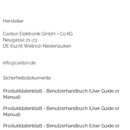
Durchmesser Mitteltöner (cm)
17.4
min. Impedanz (Ohm)
4
Hersteller
max. Impedanz (Ohm)
8
Canton Elektronik GmbH + Co.KG
Neugasse 21-23
Gehäuse-Eigenschaften
DE 61276 Weilrod-Niederlauken
Breite (cm)
30
info@canton.de
Höhe (cm)
104
Sicherheitsdokumente
Tiefe (cm)
48
Produktdatenblatt - Benutzerhandbuch (User Guide or
Gewicht (kg)
32
Manual)
Anzahl der Lautsprecherboxen
1
Produktdatenblatt - Benutzerhandbuch (User Guide or
Manual)
Farben
Produktdatenblatt - Benutzerhandbuch (User Guide or