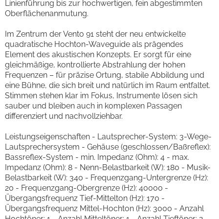
Linienführung bis zur hochwertigen, fein abgestimmten
Oberflächenanmutung.
Im Zentrum der Vento 91 steht der neu entwickelte
quadratische Hochton-Waveguide als prägendes
Element des akustischen Konzepts. Er sorgt für eine
gleichmäßige, kontrollierte Abstrahlung der hohen
Frequenzen – für präzise Ortung, stabile Abbildung und
eine Bühne, die sich breit und natürlich im Raum entfaltet.
Stimmen stehen klar im Fokus, Instrumente lösen sich
sauber und bleiben auch in komplexen Passagen
differenziert und nachvollziehbar.
Leistungseigenschaften - Lautsprecher-System: 3-Wege-
Lautsprechersystem - Gehäuse (geschlossen/Baßreflex):
Bassreflex-System - min. Impedanz (Ohm): 4 - max.
Impedanz (Ohm): 8 - Nenn-Belastbarkeit (W): 180 - Musik-
Belastbarkeit (W): 340 - Frequenzgang-Untergrenze (Hz):
20 - Frequenzgang-Obergrenze (Hz): 40000 -
Übergangsfrequenz Tief-Mittelton (Hz): 170 -
Übergangsfrequenz Mittel-Hochton (Hz): 3000 - Anzahl
Hochtöner: 1 - Anzahl Mitteltöner: 1 - Anzahl Tieftöner: 2 -