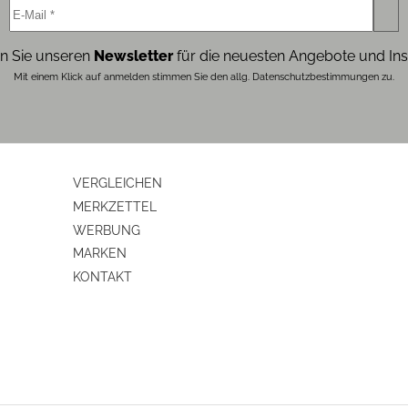
Grillen
12
n Sie unseren
Newsletter
für die neuesten Angebote und Ins
Mit einem Klick auf anmelden stimmen Sie den allg. Datenschutzbestimmungen zu.
ja
ja
3
VERGLEICHEN
ja
MERKZETTEL
WERBUNG
MARKEN
KONTAKT
ja
22
ja