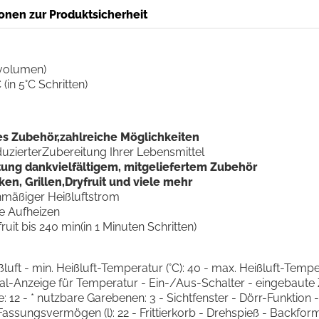
onen zur Produktsicherheit
mvolumen)
(in 5°C Schritten)
ges Zubehör,zahlreiche Möglichkeiten
duzierterZubereitung Ihrer Lebensmittel
tung dankvielfältigem, mitgeliefertem Zubehör
en, Grillen,Dryfruit und viele mehr
chmäßiger Heißluftstrom
ne Aufheizen
ruit bis 240 min(in 1 Minuten Schritten)
ft - min. Heißluft-Temperatur (°C): 40 - max. Heißluft-Tempera
-Anzeige für Temperatur - Ein-/Aus-Schalter - eingebaute Zei
 - * nutzbare Garebenen: 3 - Sichtfenster - Dörr-Funktion - B
ungsvermögen (l): 22 - Frittierkorb - Drehspieß - Backform