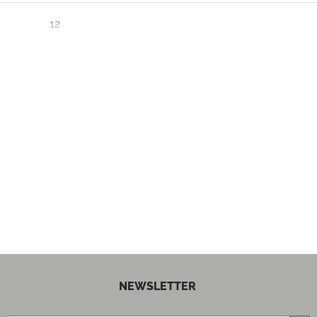
12
40.5
35
39
6.9
schwarz
NEWSLETTER