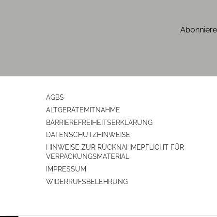
Grillen
Anzahl der Automatik-Programme
Abonniere
Backen
Sichtfenster
* nutzbare Garebenen
AGBS
Dörr-Funktion
ALTGERÄTEMITNAHME
BARRIEREFREIHEITSERKLÄRUNG
DATENSCHUTZHINWEISE
Fassungsvermögen/Innenraum-Ausstattung
HINWEISE ZUR RÜCKNAHMEPFLICHT FÜR
VERPACKUNGSMATERIAL
Grillrost
IMPRESSUM
Fassungsvermögen (l)
WIDERRUFSBELEHRUNG
Backform