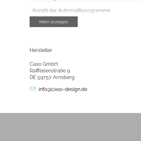
Anzahl der Automatikprogramme
Mehr anzeigen
Gehäuse-Eigenschaften
Breite (cm)
Hersteller
Höhe (cm)
Caso GmbH
Tiefe (cm)
Raiffeisenstraße 9
DE 59757 Arnsberg
Gewicht (kg)
info@caso-design.de
Farben
Gehäuse-Farben
Ausstattung