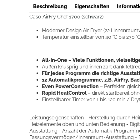
Beschreibung
Eigenschaften
Informati
Caso AirFry Chef 1700 (schwarz)
Moderner Design Air Fryer (22 l Innenrau
Temperatur einstellbar von 40 °C bis 230 °C 
All-in-One – Viele Funktionen, vielseiti
Außen knusprig und innen zart dank fettre
Für jedes Programm die richtige Ausstat
12 Automatikprogramme, z.B. AirFry, Back
Even PowerConvection
– Perfekter, glei
Rapid HeatControl
– direkt startbereit oh
Einstellbarer Timer von 1 bis 120 min / Dryf
Leistungseigenschaften - Herstellung durch Heißlu
Heizelemente oben und unten Bedienung - Digital
Ausstattung - Anzahl der Automatik-Programme: 12
Fassungsvermögen/Innenraum-Ausstattung - Fass