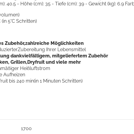
: 40.5 - Höhe (cm): 35 - Tiefe (cm): 39 - Gewicht (kg): 6.9 F
mvolumen)
(in 5°C Schritten)
ges Zubehör,zahlreiche Möglichkeiten
duzierterZubereitung Ihrer Lebensmittel
tung dankvielfältigem, mitgeliefertem Zubehör
en, Grillen,Dryfruit und viele mehr
chmäßiger Heißluftstrom
ne Aufheizen
ruit bis 240 min(in 1 Minuten Schritten)
1700