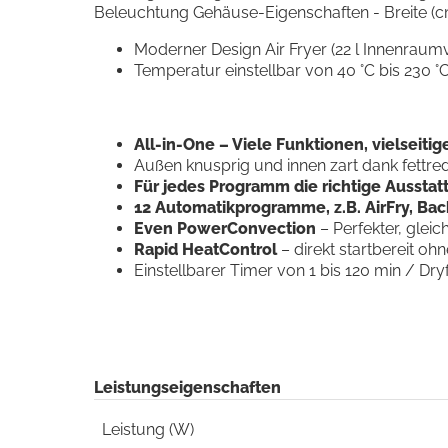
Beleuchtung Gehäuse-Eigenschaften - Breite (cm)
Moderner Design Air Fryer (22 l Innenrau
Temperatur einstellbar von 40 °C bis 230 °C 
All-in-One – Viele Funktionen, vielseiti
Außen knusprig und innen zart dank fettre
Für jedes Programm die richtige Ausstat
12 Automatikprogramme, z.B. AirFry, Back
Even PowerConvection
– Perfekter, glei
Rapid HeatControl
– direkt startbereit oh
Einstellbarer Timer von 1 bis 120 min / Dryf
Leistungseigenschaften
Leistung (W)