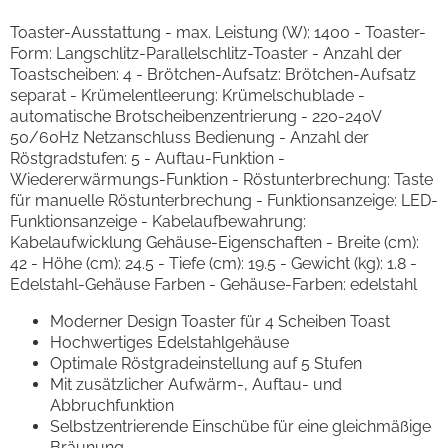
Toaster-Ausstattung - max. Leistung (W): 1400 - Toaster-
Form: Langschlitz-Parallelschlitz-Toaster - Anzahl der
Toastscheiben: 4 - Brötchen-Aufsatz: Brötchen-Aufsatz
separat - Krümelentleerung: Krümelschublade -
automatische Brotscheibenzentrierung - 220-240V
50/60Hz Netzanschluss Bedienung - Anzahl der
Röstgradstufen: 5 - Auftau-Funktion -
Wiedererwärmungs-Funktion - Röstunterbrechung: Taste
für manuelle Röstunterbrechung - Funktionsanzeige: LED-
Funktionsanzeige - Kabelaufbewahrung:
Kabelaufwicklung Gehäuse-Eigenschaften - Breite (cm):
42 - Höhe (cm): 24.5 - Tiefe (cm): 19.5 - Gewicht (kg): 1.8 -
Edelstahl-Gehäuse Farben - Gehäuse-Farben: edelstahl
Moderner Design Toaster für 4 Scheiben Toast
Hochwertiges Edelstahlgehäuse
Optimale Röstgradeinstellung auf 5 Stufen
Mit zusätzlicher Aufwärm-, Auftau- und
Abbruchfunktion
Selbstzentrierende Einschübe für eine gleichmäßige
Bräunung