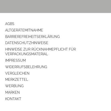
Tropfstopp
ja
herausnehmbarer Filter-Einsatz
ja
Dauer-Filter
ja
AGBS
ALTGERÄTEMITNAHME
Kannen/Wassertank-Eigenschaften
BARRIEREFREIHEITSERKLÄRUNG
DATENSCHUTZHINWEISE
Kannen-Typ
Glas-Kanne
HINWEISE ZUR RÜCKNAHMEPFLICHT FÜR
VERPACKUNGSMATERIAL
Wasserstandsanzeige
Wasserstandsanzeige an
IMPRESSUM
Automat + Kanne
WIDERRUFSBELEHRUNG
VERGLEICHEN
Tassen-Einheiten
MERKZETTEL
WERBUNG
Anzahl Tassen
12
MARKEN
Wasserbehälter-Volumen (l)
1.5
KONTAKT