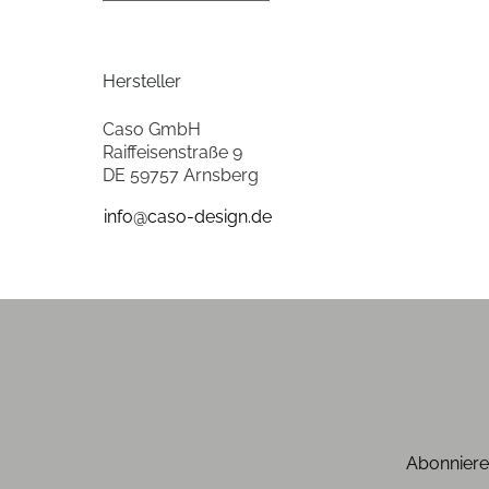
Farben
Hersteller
Gehäuse-Farben
Caso GmbH
Raiffeisenstraße 9
Gehäuseeigenschaften
DE 59757 Arnsberg
Farbe
info@caso-design.de
Ausstattung & Technik
Tassenwärmer
Ausstattung
Tassenvorwärmung
Abonniere
Abtropfschale