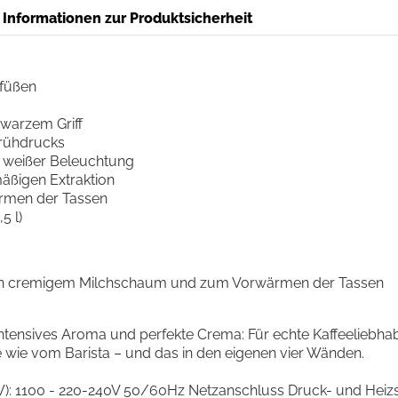
Informationen zur Produktsicherheit
ifüßen
hwarzem Griff
rühdrucks
t weißer Beleuchtung
äßigen Extraktion
rmen der Tassen
5 l)
von cremigem Milchschaum und zum Vorwärmen der Tassen
ntensives Aroma und perfekte Crema: Für echte Kaffeeliebhab
e wie vom Barista – und das in den eigenen vier Wänden.
): 1100 - 220-240V 50/60Hz Netzanschluss Druck- und Heizsy