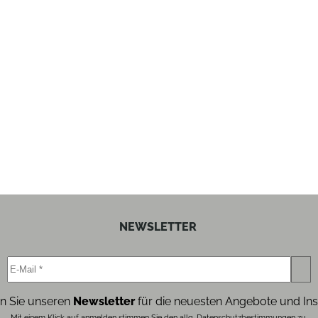
silber
silber
aktiv
NEWSLETTER
aktive Tassenvorwärmung
n Sie unseren
Newsletter
für die neuesten Angebote und Ins
abnehmbare Abtropfschale
Mit einem Klick auf anmelden stimmen Sie den allg. Datenschutzbestimmungen zu.