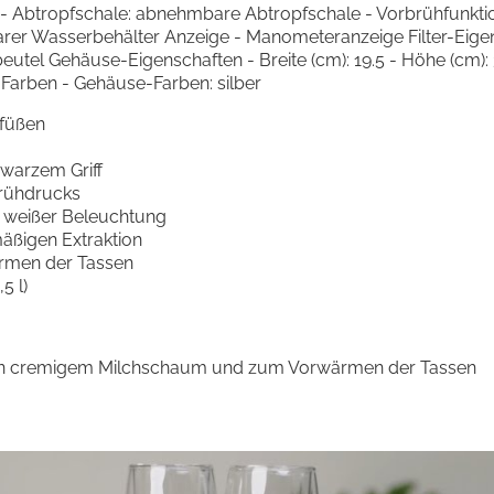
Abtropfschale: abnehmbare Abtropfschale - Vorbrühfunktio
er Wasserbehälter Anzeige - Manometeranzeige Filter-Eigensch
sbeutel Gehäuse-Eigenschaften - Breite (cm): 19.5 - Höhe (cm): 35
Farben - Gehäuse-Farben: silber
ifüßen
hwarzem Griff
rühdrucks
t weißer Beleuchtung
äßigen Extraktion
rmen der Tassen
5 l)
von cremigem Milchschaum und zum Vorwärmen der Tassen