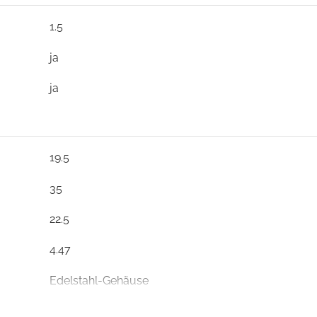
1.5
ja
ja
19.5
35
22.5
4.47
Edelstahl-Gehäuse
ja