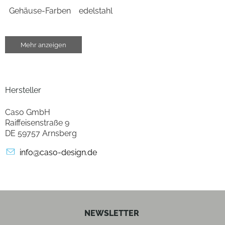
Gehäuse-Farben
edelstahl
Energiequelle
Mehr anzeigen
Batterie
kinetische Energie
Wiege-Eigenschaften
Hersteller
max. Tragkraft (g)
5000
Caso GmbH
Raiffeisenstraße 9
Gramm-Schritte der Feineinteilung (g)
1
DE 59757 Arnsberg
info@caso-design.de
Schüssel-Eigenschaften
Schüssel
Waage ohne mitgelieferte Schale
Material der Wiegeschale/-fläche
Edelstahl-
Wiegefläche
NEWSLETTER