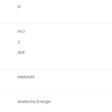
ja
24.3
3
18.8
edelstahl
kinetische Energie