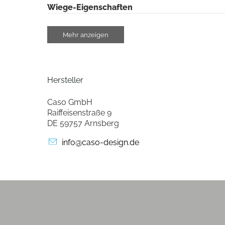
Wiege-Eigenschaften
max. Tragkraft (g)
Mehr anzeigen
Gramm-Schritte der Feineinteilung (g)
Schüssel-Eigenschaften
Hersteller
Schüssel
Caso GmbH
Raiffeisenstraße 9
Material der Wiegeschale/-fläche
DE 59757 Arnsberg
info@caso-design.de