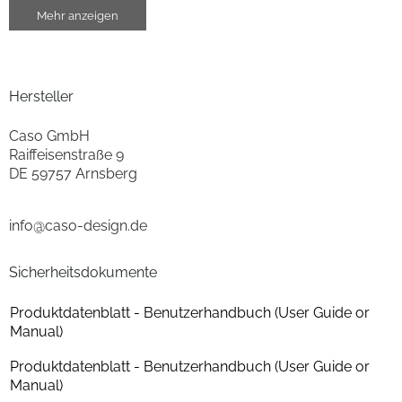
Mehr anzeigen
Anzahl der Auszüge
2
Farben
Hersteller
Gehäuse-Farben
schwarz
Caso GmbH
Raiffeisenstraße 9
Leistungsaufnahme
DE 59757 Arnsberg
Energieeffizienzklasse
F
info@caso-design.de
Energieeffizienzspektrum
Spektrum [A bis G]
Sicherheitsdokumente
Energy Label Version
2019/2016
Produktdatenblatt - Benutzerhandbuch (User Guide or
Manual)
Gehäuseeigenschaften
Produktdatenblatt - Benutzerhandbuch (User Guide or
Farbe
schwarz
Manual)