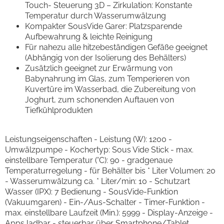
Touch- Steuerung 3D – Zirkulation: Konstante
Temperatur durch Wasserumwälzung
Kompakter SousVide Garer: Platzsparende
Aufbewahrung & leichte Reinigung
Für nahezu alle hitzebeständigen Gefäße geeignet
(Abhängig von der Isolierung des Behälters)
Zusätzlich geeignet zur Erwärmung von
Babynahrung im Glas, zum Temperieren von
Kuvertüre im Wasserbad, die Zubereitung von
Joghurt, zum schonenden Auftauen von
Tiefkühlprodukten
Leistungseigenschaften - Leistung (W): 1200 -
Umwälzpumpe - Kochertyp: Sous Vide Stick - max.
einstellbare Temperatur (°C): 90 - gradgenaue
Temperaturregelung - für Behälter bis * Liter Volumen: 20
- Wasserumwälzung ca. * Liter/min: 10 - Schutzart
Wasser (IPX): 7 Bedienung - SousVide-Funktion
(Vakuumgaren) - Ein-/Aus-Schalter - Timer-Funktion -
max. einstellbare Laufzeit (Min.): 5999 - Display-Anzeige -
Apps ladbar - steuerbar über Smartphone/Tablet