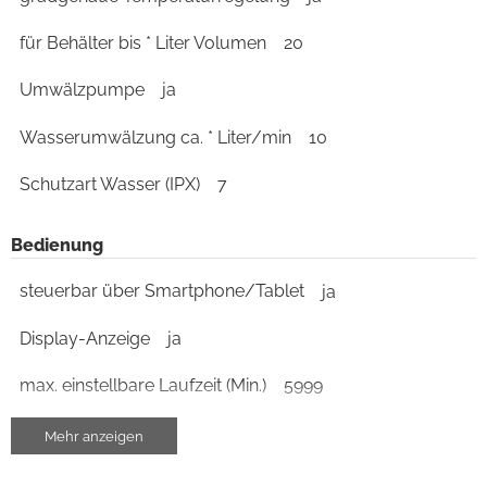
für Behälter bis * Liter Volumen
20
Umwälzpumpe
ja
Wasserumwälzung ca. * Liter/min
10
Schutzart Wasser (IPX)
7
Bedienung
steuerbar über Smartphone/Tablet
ja
Display-Anzeige
ja
max. einstellbare Laufzeit (Min.)
5999
Timer-Funktion
ja
Mehr anzeigen
Ein-/Aus-Schalter
ja