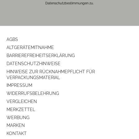
Gehäuse-Farben
schwarz
Datenschutzbestimmungen zu.
Ausstattung/Zubehör
Einhängevorrichtung
ja
AGBS
ALTGERÄTEMITNAHME
BARRIEREFREIHEITSERKLÄRUNG
DATENSCHUTZHINWEISE
HINWEISE ZUR RÜCKNAHMEPFLICHT FÜR
VERPACKUNGSMATERIAL
IMPRESSUM
WIDERRUFSBELEHRUNG
VERGLEICHEN
MERKZETTEL
WERBUNG
MARKEN
KONTAKT