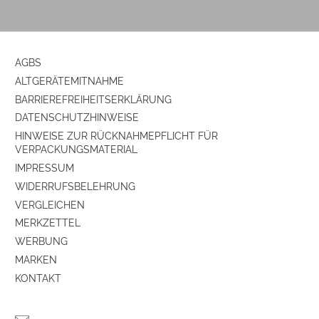
Energieeffizienzklasse
G
Energieeffizienzspektrum
Spektrum [A bis G]
AGBS
ALTGERÄTEMITNAHME
Farben
BARRIEREFREIHEITSERKLÄRUNG
DATENSCHUTZHINWEISE
Gehäuse-Farben
edelstahl
HINWEISE ZUR RÜCKNAHMEPFLICHT FÜR
VERPACKUNGSMATERIAL
Gehäuseeigenschaften
IMPRESSUM
WIDERRUFSBELEHRUNG
Farbe
edelstahl
VERGLEICHEN
MERKZETTEL
Ausstattung & Technik
WERBUNG
Bauart
Stand-Weintemperierschrank
MARKEN
KONTAKT
Energieeffizienz / Verbrauchswerte