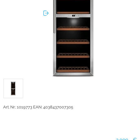
Art. Nr.: 1019773
EAN: 4038437007305
2.099,- €