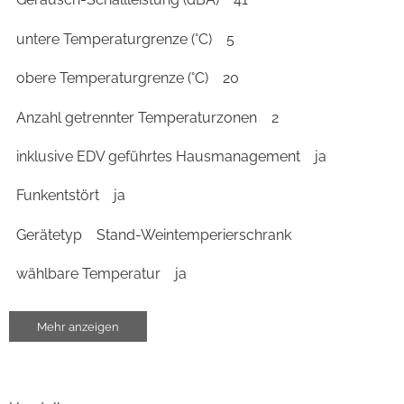
untere Temperaturgrenze (°C)
5
obere Temperaturgrenze (°C)
20
Anzahl getrennter Temperaturzonen
2
inklusive EDV geführtes Hausmanagement
ja
Funkentstört
ja
Gerätetyp
Stand-Weintemperierschrank
wählbare Temperatur
ja
Netzspannung (V)
230
Mehr anzeigen
Bedienung
Art der Temperaturanzeige
Temperatur-Digital-