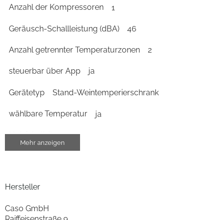
Anzahl der Kompressoren
1
Geräusch-Schallleistung (dBA)
46
Anzahl getrennter Temperaturzonen
2
steuerbar über App
ja
Gerätetyp
Stand-Weintemperierschrank
wählbare Temperatur
ja
Nutzinhalt (l)
291
Mehr anzeigen
Temperaturregelung
stufenweise
Temperatureinstellung
Hersteller
min. Temp. der wärmsten Temp.-Zone (°C)
5
Caso GmbH
max. Temp. der wärmsten Temp.-Zone (°C)
20
Raiffeisenstraße 9