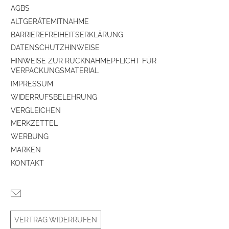
Tiefe (cm)
68.5
AGBS
ALTGERÄTEMITNAHME
Anschlagseite der Tür
Rechts-Anschlag der Tür
BARRIEREFREIHEITSERKLÄRUNG
DATENSCHUTZHINWEISE
Leergewicht (kg)
97
HINWEISE ZUR RÜCKNAHMEPFLICHT FÜR
Anzahl der Türen
1
VERPACKUNGSMATERIAL
IMPRESSUM
höhenverstellbare Gerätefüße
ja
WIDERRUFSBELEHRUNG
VERGLEICHEN
3-fach isolierte Glas-Tür
ja
MERKZETTEL
WERBUNG
UV-Filter
ja
MARKEN
KONTAKT
Leistungsaufnahme
Energy Label Version
2019/2016
Energieeffizienzklasse
G
VERTRAG WIDERRUFEN