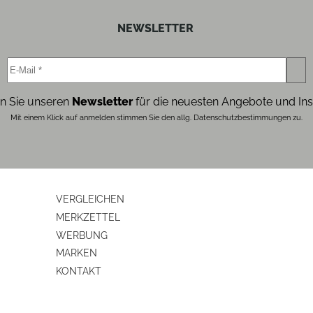
59.6
NEWSLETTER
Rechts-Anschlag der Tür
35.7
n Sie unseren
Newsletter
für die neuesten Angebote und Ins
ja
Mit einem Klick auf anmelden stimmen Sie den allg. Datenschutzbestimmungen zu.
ja
ja
ja
VERGLEICHEN
MERKZETTEL
WERBUNG
MARKEN
2019/2016
KONTAKT
G