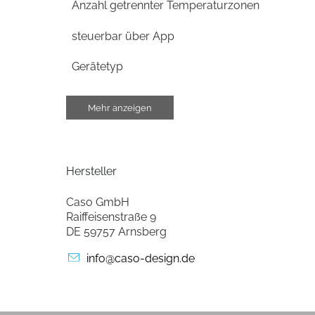
Anzahl getrennter Temperaturzonen
steuerbar über App
Gerätetyp
Bedienung
Mehr anzeigen
Temperaturanzeige
Art der Temperaturanzeige
Hersteller
Temperaturregler im Bedienungsbord
Caso GmbH
Raiffeisenstraße 9
DE 59757 Arnsberg
Gehäuse-Eigenschaften
info@caso-design.de
Breite (cm)
Höhe (cm)