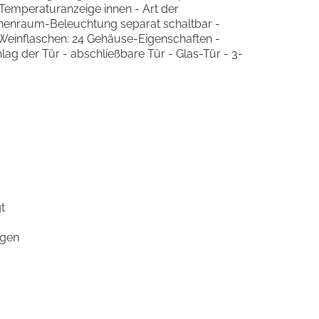
emperaturanzeige innen - Art der
nenraum-Beleuchtung separat schaltbar -
l-Weinflaschen: 24 Gehäuse-Eigenschaften -
hlag der Tür - abschließbare Tür - Glas-Tür - 3-
t
egen