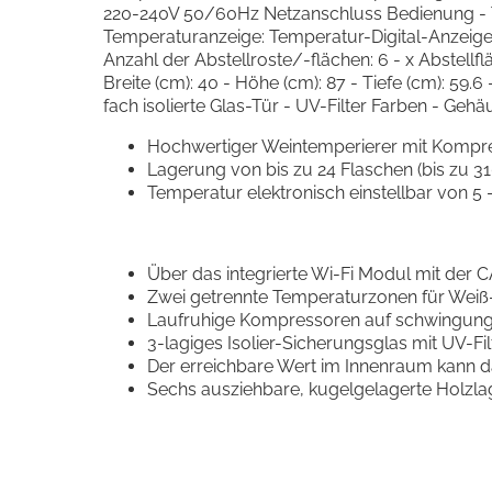
220-240V 50/60Hz Netzanschluss Bedienung - T
Temperaturanzeige: Temperatur-Digital-Anzeig
Anzahl der Abstellroste/-flächen: 6 - x Abstell
Breite (cm): 40 - Höhe (cm): 87 - Tiefe (cm): 59.
fach isolierte Glas-Tür - UV-Filter Farben - Geh
Hochwertiger Weintemperierer mit Kompre
Lagerung von bis zu 24 Flaschen (bis zu 
Temperatur elektronisch einstellbar von 5 - 
Über das integrierte Wi-Fi Modul mit der 
Zwei getrennte Temperaturzonen für Weiß-
Laufruhige Kompressoren auf schwingungsr
3-lagiges Isolier-Sicherungsglas mit UV-F
Der erreichbare Wert im Innenraum kann d
Sechs ausziehbare, kugelgelagerte Holzla