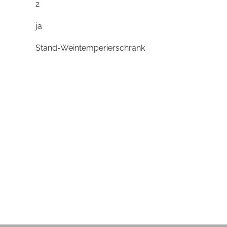
2
ja
Stand-Weintemperierschrank
Temperaturanzeige innen
Temperatur-Digital-Anzeige
ja
40
87