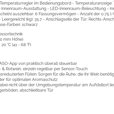
emperaturregler im Bedienungsbord - Temperaturanzeige: T
e Innenraum-Ausstattung - LED-Innenraum-Beleuchtung - In
fläche(n) ausziehbar: 6 Fassungsvermögen - Anzahl der 0,75 
6 - Leergewicht (kg): 35.7 - Anschlagseite der Tür: Rechts-Ansc
äuse-Farben: schwarz
ssortechnik
310 mm Höhe)
20 °C (41 - 68 °F)
CASO-App von praktisch überall steuerbar
 & Rotwein, einzeln regelbar per Sensor-Touch
eduzierten Füßen: Sorgen für die Ruhe, die Ihr Wein benötig
ilter für optimalen Aromaschutz
abei nicht über der Umgebungstemperatur am Aufstellort li
gerböden, abschließbare Tür