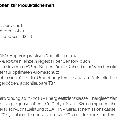
onen zur Produktsicherheit
ssortechnik
310 mm Höhe)
20 °C (41 - 68 °F)
CASO-App von praktisch überall steuerbar
 & Rotwein, einzeln regelbar per Sensor-Touch
eduzierten Füßen: Sorgen für die Ruhe, die Ihr Wein benötig
ilter für optimalen Aromaschutz
abei nicht über der Umgebungstemperatur am Aufstellort li
gerböden, abschließbare Tür
rdnung 2019/2016 - Energieeffizienzklasse: Energieeffizien
Leistungseigenschaften - Gerätetyp: Stand-Weintemperierschr
eräusch-Schallleistung (dBA): 43 - Geräuschemissionsklasse:
°C): 5 - obere Temperaturgrenze (°C): 20 - elektronische Te