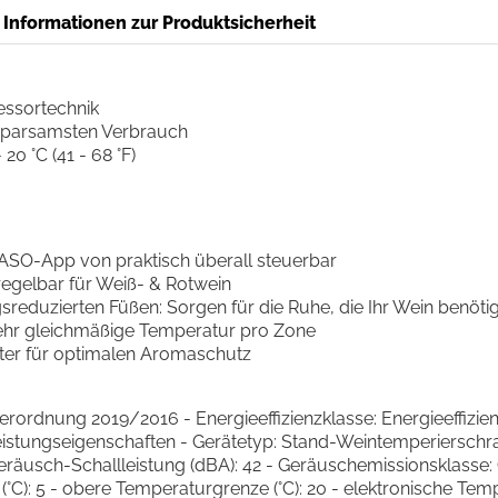
Informationen zur Produktsicherheit
ssortechnik
 sparsamsten Verbrauch
20 °C (41 - 68 °F)
CASO-App von praktisch überall steuerbar
regelbar für Weiß- & Rotwein
eduzierten Füßen: Sorgen für die Ruhe, die Ihr Wein benötig
sehr gleichmäßige Temperatur pro Zone
ilter für optimalen Aromaschutz
rdnung 2019/2016 - Energieeffizienzklasse: Energieeffizien
Leistungseigenschaften - Gerätetyp: Stand-Weintemperierschr
eräusch-Schallleistung (dBA): 42 - Geräuschemissionsklasse:
°C): 5 - obere Temperaturgrenze (°C): 20 - elektronische Te