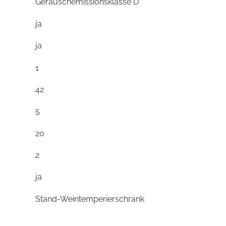
Geräuschemissionsklasse D
ja
ja
1
42
5
20
2
ja
Stand-Weintemperierschrank