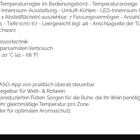
emperaturregler im Bedienungsbord - Temperaturanzeige: T
e Innenraum-Ausstattung - Umluft-Kühlen - LED-Innenraum
 - x Abstellfläche(n) ausziehbar: 7 Fassungsvermögen - Anzah
5 - Tiefe (cm): 67 - Leergewicht (kg): 48 - Anschlagseite der T
schwarz
ssortechnik
 sparsamsten Verbrauch
20 °C (41 - 68 °F)
CASO-App von praktisch überall steuerbar
regelbar für Weiß- & Rotwein
eduzierten Füßen: Sorgen für die Ruhe, die Ihr Wein benötig
sehr gleichmäßige Temperatur pro Zone
ilter für optimalen Aromaschutz