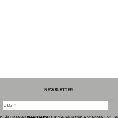
Temperaturanzeige innen
Temperatur-Digital-Anzeige
ja
40
106.5
67
NEWSLETTER
Rechts-Anschlag der Tür
48
n Sie unseren
Newsletter
für die neuesten Angebote und Ins
ja