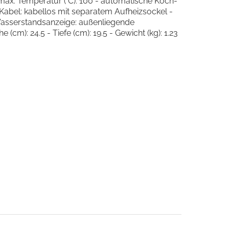
max. Temperatur (°C): 100 - automatische Koch-
Kabel: kabellos mit separatem Aufheizsockel -
 Wasserstandsanzeige: außenliegende
): 24.5 - Tiefe (cm): 19.5 - Gewicht (kg): 1.23