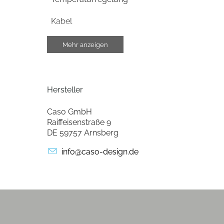
Kabel
LCD-Display
Mehr anzeigen
Edelstahl-Filter
Bedienung durch Druck-Tasten
Hersteller
Caso GmbH
Bedienung
Raiffeisenstraße 9
DE 59757 Arnsberg
Warmhaltefunktion
info@caso-design.de
Gehäuse-Eigenschaften
Breite (cm)
Höhe (cm)