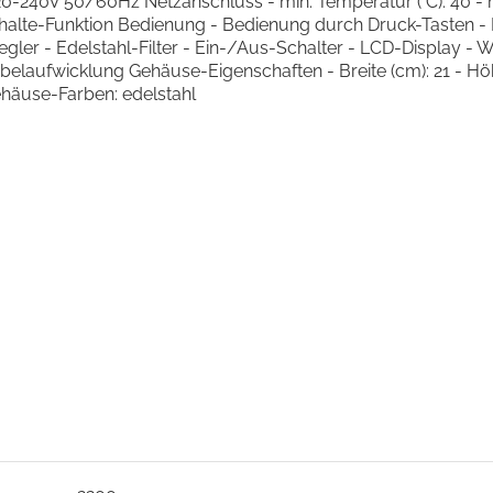
220-240V 50/60Hz Netzanschluss - min. Temperatur (°C): 40 - 
halte-Funktion Bedienung - Bedienung durch Druck-Tasten - 
ler - Edelstahl-Filter - Ein-/Aus-Schalter - LCD-Display -
ufwicklung Gehäuse-Eigenschaften - Breite (cm): 21 - Höhe (cm
ehäuse-Farben: edelstahl