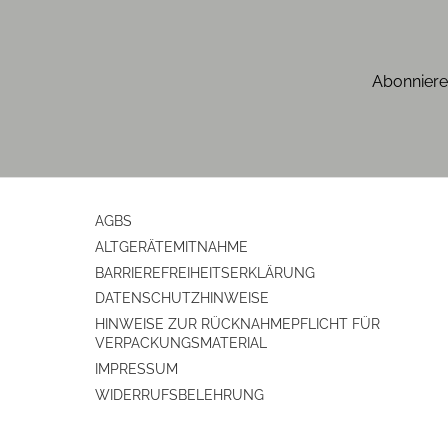
Tiefe (cm)
Gewicht (kg)
Abonniere
Ausgießzotte
Farben
Gehäuse-Farben
AGBS
ALTGERÄTEMITNAHME
Gehäuseeigenschaften
BARRIEREFREIHEITSERKLÄRUNG
Farbe
DATENSCHUTZHINWEISE
HINWEISE ZUR RÜCKNAHMEPFLICHT FÜR
VERPACKUNGSMATERIAL
Ausstattung & Technik
IMPRESSUM
akustisches Fertig-Signal
WIDERRUFSBELEHRUNG
kabellos mit separatem Aufheizsockel