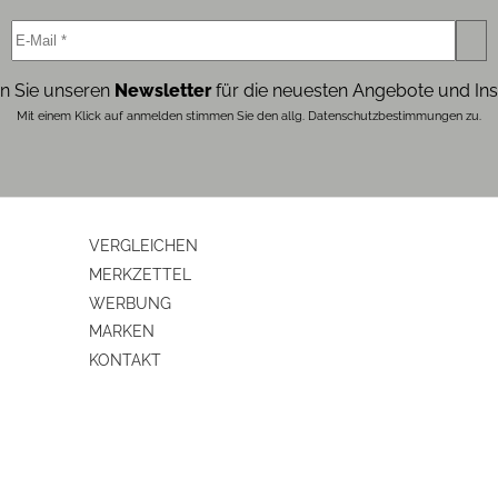
19.5
1.23
n Sie unseren
Newsletter
für die neuesten Angebote und Ins
Edelstahl-Ausgießer
Mit einem Klick auf anmelden stimmen Sie den allg. Datenschutzbestimmungen zu.
edelstahl
VERGLEICHEN
MERKZETTEL
WERBUNG
edelstahl
MARKEN
KONTAKT
ja
ja