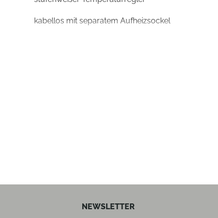
kabellos mit separatem Aufheizsockel
ja
ja
ja
ja
21
24.5
NEWSLETTER