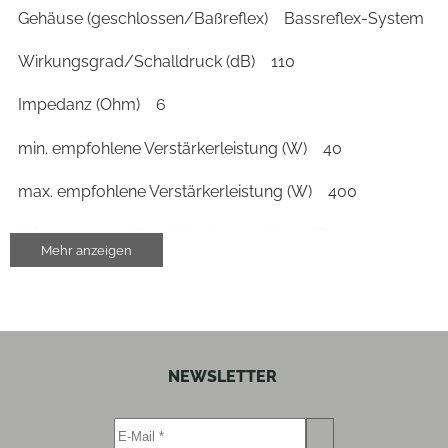
Gehäuse (geschlossen/Baßreflex)
Bassreflex-System
Wirkungsgrad/Schalldruck (dB)
110
Impedanz (Ohm)
6
min. empfohlene Verstärkerleistung (W)
40
max. empfohlene Verstärkerleistung (W)
400
Wirkungsgrad/Schalldruck 2,83V/1m (dB)
88
Mehr anzeigen
Übergangsfrequenz Hoch-Superhochton (Hz)
12500
Anzahl Super-Hochtöner
1
NEWSLETTER
Gehäuse-Eigenschaften
Breite (cm)
38