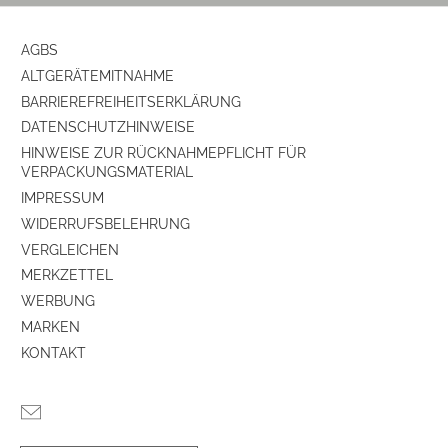
Farbe
braun
AGBS
Ausstattung & Technik
ALTGERÄTEMITNAHME
BARRIEREFREIHEITSERKLÄRUNG
Bauart
Stereo-Lautsprecher
DATENSCHUTZHINWEISE
HINWEISE ZUR RÜCKNAHMEPFLICHT FÜR
Kabel-Anschlüsse
VERPACKUNGSMATERIAL
IMPRESSUM
Bi-Wiring Anschlüsse
ja
WIDERRUFSBELEHRUNG
VERGLEICHEN
Bi-Amping Anschlüsse
ja
MERKZETTEL
WERBUNG
MARKEN
KONTAKT