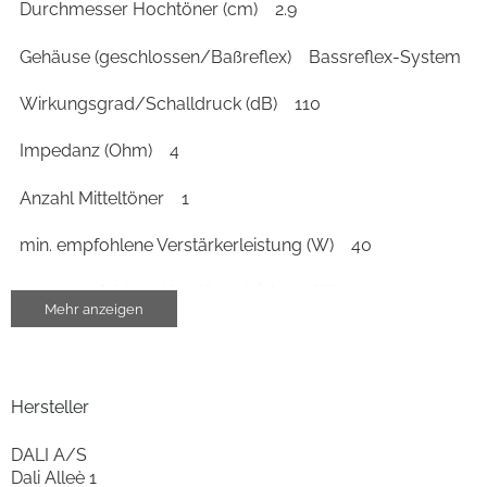
Durchmesser Hochtöner (cm)
2.9
Gehäuse (geschlossen/Baßreflex)
Bassreflex-System
Wirkungsgrad/Schalldruck (dB)
110
Impedanz (Ohm)
4
Anzahl Mitteltöner
1
min. empfohlene Verstärkerleistung (W)
40
max. empfohlene Verstärkerleistung (W)
200
Mehr anzeigen
Wirkungsgrad/Schalldruck 2,83V/1m (dB)
88.5
Gehäuse-Eigenschaften
Hersteller
Breite (cm)
20
DALI A/S
Dali Alleè 1