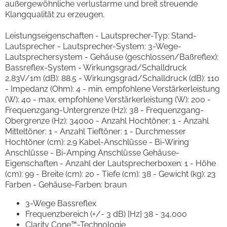
außergewöhnliche verlustarme und breit streuende
Klangqualität zu erzeugen.
Leistungseigenschaften - Lautsprecher-Typ: Stand-
Lautsprecher - Lautsprecher-System: 3-Wege-
Lautsprechersystem - Gehäuse (geschlossen/Baßreflex):
Bassreflex-System - Wirkungsgrad/Schalldruck
2,83V/1m (dB): 88.5 - Wirkungsgrad/Schalldruck (dB): 110
- Impedanz (Ohm): 4 - min. empfohlene Verstärkerleistung
(W): 40 - max. empfohlene Verstärkerleistung (W): 200 -
Frequenzgang-Untergrenze (Hz): 38 - Frequenzgang-
Obergrenze (Hz): 34000 - Anzahl Hochtöner: 1 - Anzahl
Mitteltöner: 1 - Anzahl Tieftöner: 1 - Durchmesser
Hochtöner (cm): 2.9 Kabel-Anschlüsse - Bi-Wiring
Anschlüsse - Bi-Amping Anschlüsse Gehäuse-
Eigenschaften - Anzahl der Lautsprecherboxen: 1 - Höhe
(cm): 99 - Breite (cm): 20 - Tiefe (cm): 38 - Gewicht (kg): 23
Farben - Gehäuse-Farben: braun
3-Wege Bassreflex
Frequenzbereich (+/- 3 dB) [Hz] 38 - 34,000
Clarity Cone™-Technologie