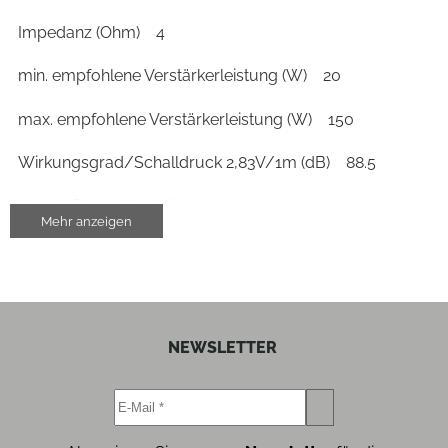
Impedanz (Ohm)
4
min. empfohlene Verstärkerleistung (W)
20
max. empfohlene Verstärkerleistung (W)
150
Wirkungsgrad/Schalldruck 2,83V/1m (dB)
88.5
Anzahl Super-Hochtöner
1
Mehr anzeigen
Gehäuse-Eigenschaften
Breite (cm)
27.8
NEWSLETTER
Höhe (cm)
46.5
Tiefe (cm)
14.2
Gewicht (kg)
8.5