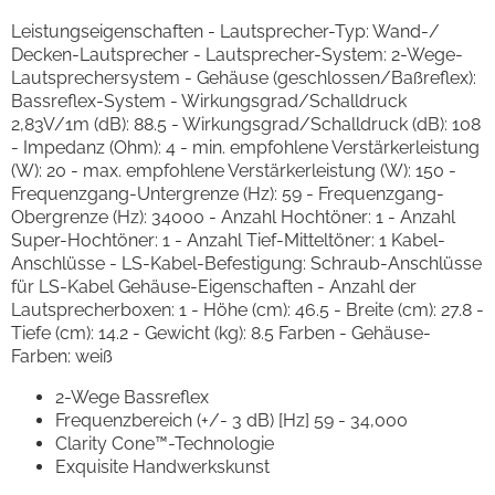
Leistungseigenschaften - Lautsprecher-Typ: Wand-/
Decken-Lautsprecher - Lautsprecher-System: 2-Wege-
Lautsprechersystem - Gehäuse (geschlossen/Baßreflex):
Bassreflex-System - Wirkungsgrad/Schalldruck
2,83V/1m (dB): 88.5 - Wirkungsgrad/Schalldruck (dB): 108
- Impedanz (Ohm): 4 - min. empfohlene Verstärkerleistung
(W): 20 - max. empfohlene Verstärkerleistung (W): 150 -
Frequenzgang-Untergrenze (Hz): 59 - Frequenzgang-
Obergrenze (Hz): 34000 - Anzahl Hochtöner: 1 - Anzahl
Super-Hochtöner: 1 - Anzahl Tief-Mitteltöner: 1 Kabel-
Anschlüsse - LS-Kabel-Befestigung: Schraub-Anschlüsse
für LS-Kabel Gehäuse-Eigenschaften - Anzahl der
Lautsprecherboxen: 1 - Höhe (cm): 46.5 - Breite (cm): 27.8 -
Tiefe (cm): 14.2 - Gewicht (kg): 8.5 Farben - Gehäuse-
Farben: weiß
2-Wege Bassreflex
Frequenzbereich (+/- 3 dB) [Hz] 59 - 34,000
Clarity Cone™-Technologie
Exquisite Handwerkskunst