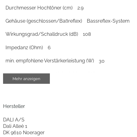
Durchmesser Hochtöner (cm)
2.9
Gehäuse (geschlossen/Baßreflex)
Bassreflex-System
Wirkungsgrad/Schalldruck (dB)
108
Impedanz (Ohm)
6
min. empfohlene Verstärkerleistung (W)
30
max. empfohlene Verstärkerleistung (W)
150
Mehr anzeigen
Wirkungsgrad/Schalldruck 2,83V/1m (dB)
88
Gehäuse-Eigenschaften
Hersteller
Breite (cm)
16.2
DALI A/S
Dali Alleè 1
Höhe (cm)
82.6
DK 9610 Noerager