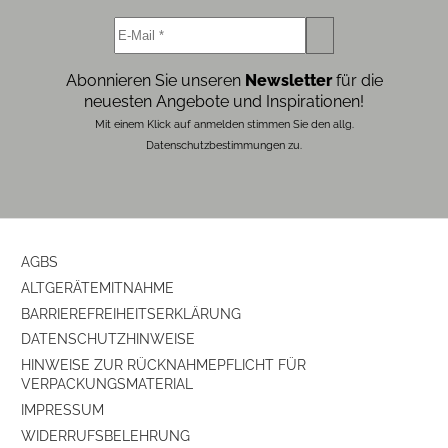
Ausstattung & Technik
Bauart
Stereo-Lautsprecher
Abonnieren Sie unseren
Newsletter
für die
neuesten Angebote und Inspirationen!
Mit einem Klick auf anmelden stimmen Sie den allg.
Datenschutzbestimmungen zu.
AGBS
ALTGERÄTEMITNAHME
BARRIEREFREIHEITSERKLÄRUNG
DATENSCHUTZHINWEISE
HINWEISE ZUR RÜCKNAHMEPFLICHT FÜR
VERPACKUNGSMATERIAL
IMPRESSUM
WIDERRUFSBELEHRUNG