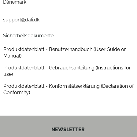
Dänemark
Tiefe (cm)
27
support@dali.dk
Gewicht (kg)
10.8
Anzahl der Lautsprecherboxen
1
Sicherheitsdokumente
Produktdatenblatt - Benutzerhandbuch (User Guide or
Farben
Manual)
Gehäuse-Farben
walnuss
Produktdatenblatt - Gebrauchsanleitung (Instructions for
use)
Gehäuseeigenschaften
Produktdatenblatt - Konformitätserklärung (Declaration of
Conformity)
Anzahl der Lautsprecherboxen
1
Bauform
Stand-Lautsprecher
Baßreflex-System
ja
NEWSLETTER