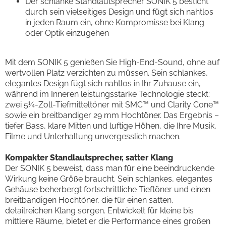
Der schlanke Standlautsprecher SONIK 5 besticht
durch sein vielseitiges Design und fügt sich nahtlos
in jeden Raum ein, ohne Kompromisse bei Klang
oder Optik einzugehen
Mit dem SONIK 5 genießen Sie High-End-Sound, ohne auf
wertvollen Platz verzichten zu müssen. Sein schlankes,
elegantes Design fügt sich nahtlos in Ihr Zuhause ein,
während im Inneren leistungsstarke Technologie steckt:
zwei 5¼-Zoll-Tiefmitteltöner mit SMC™ und Clarity Cone™
sowie ein breitbandiger 29 mm Hochtöner. Das Ergebnis –
tiefer Bass, klare Mitten und luftige Höhen, die Ihre Musik,
Filme und Unterhaltung unvergesslich machen.
Kompakter Standlautsprecher, satter Klang
Der SONIK 5 beweist, dass man für eine beeindruckende
Wirkung keine Größe braucht. Sein schlankes, elegantes
Gehäuse beherbergt fortschrittliche Tieftöner und einen
breitbandigen Hochtöner, die für einen satten,
detailreichen Klang sorgen. Entwickelt für kleine bis
mittlere Räume, bietet er die Performance eines großen