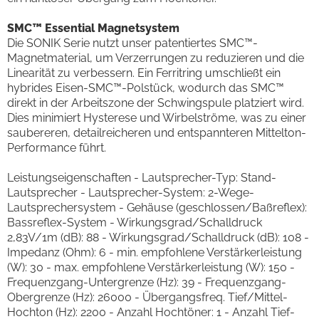
SMC™ Essential Magnetsystem
Die SONIK Serie nutzt unser patentiertes SMC™-
Magnetmaterial, um Verzerrungen zu reduzieren und die
Linearität zu verbessern. Ein Ferritring umschließt ein
hybrides Eisen-SMC™-Polstück, wodurch das SMC™
direkt in der Arbeitszone der Schwingspule platziert wird.
Dies minimiert Hysterese und Wirbelströme, was zu einer
saubereren, detailreicheren und entspannteren Mittelton-
Performance führt.
Leistungseigenschaften - Lautsprecher-Typ: Stand-
Lautsprecher - Lautsprecher-System: 2-Wege-
Lautsprechersystem - Gehäuse (geschlossen/Baßreflex):
Bassreflex-System - Wirkungsgrad/Schalldruck
2,83V/1m (dB): 88 - Wirkungsgrad/Schalldruck (dB): 108 -
Impedanz (Ohm): 6 - min. empfohlene Verstärkerleistung
(W): 30 - max. empfohlene Verstärkerleistung (W): 150 -
Frequenzgang-Untergrenze (Hz): 39 - Frequenzgang-
Obergrenze (Hz): 26000 - Übergangsfreq. Tief/Mittel-
Hochton (Hz): 2200 - Anzahl Hochtöner: 1 - Anzahl Tief-