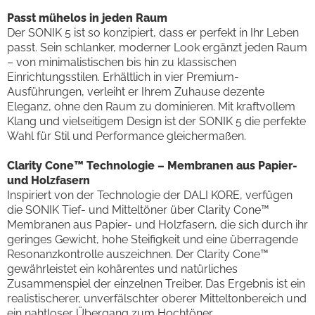
Passt mühelos in jeden Raum
Der SONIK 5 ist so konzipiert, dass er perfekt in Ihr Leben
passt. Sein schlanker, moderner Look ergänzt jeden Raum
– von minimalistischen bis hin zu klassischen
Einrichtungsstilen. Erhältlich in vier Premium-
Ausführungen, verleiht er Ihrem Zuhause dezente
Eleganz, ohne den Raum zu dominieren. Mit kraftvollem
Klang und vielseitigem Design ist der SONIK 5 die perfekte
Wahl für Stil und Performance gleichermaßen.
Clarity Cone™ Technologie – Membranen aus Papier-
und Holzfasern
Inspiriert von der Technologie der DALI KORE, verfügen
die SONIK Tief- und Mitteltöner über Clarity Cone™
Membranen aus Papier- und Holzfasern, die sich durch ihr
geringes Gewicht, hohe Steifigkeit und eine überragende
Resonanzkontrolle auszeichnen. Der Clarity Cone™
gewährleistet ein kohärentes und natürliches
Zusammenspiel der einzelnen Treiber. Das Ergebnis ist ein
realistischerer, unverfälschter oberer Mitteltonbereich und
ein nahtloser Übergang zum Hochtöner.