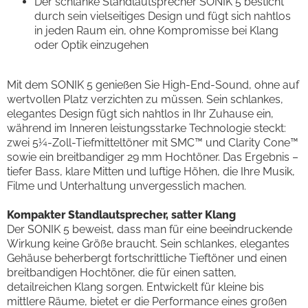
Der schlanke Standlautsprecher SONIK 5 besticht
durch sein vielseitiges Design und fügt sich nahtlos
in jeden Raum ein, ohne Kompromisse bei Klang
oder Optik einzugehen
Mit dem SONIK 5 genießen Sie High-End-Sound, ohne auf
wertvollen Platz verzichten zu müssen. Sein schlankes,
elegantes Design fügt sich nahtlos in Ihr Zuhause ein,
während im Inneren leistungsstarke Technologie steckt:
zwei 5¼-Zoll-Tiefmitteltöner mit SMC™ und Clarity Cone™
sowie ein breitbandiger 29 mm Hochtöner. Das Ergebnis –
tiefer Bass, klare Mitten und luftige Höhen, die Ihre Musik,
Filme und Unterhaltung unvergesslich machen.
Kompakter Standlautsprecher, satter Klang
Der SONIK 5 beweist, dass man für eine beeindruckende
Wirkung keine Größe braucht. Sein schlankes, elegantes
Gehäuse beherbergt fortschrittliche Tieftöner und einen
breitbandigen Hochtöner, die für einen satten,
detailreichen Klang sorgen. Entwickelt für kleine bis
mittlere Räume, bietet er die Performance eines großen