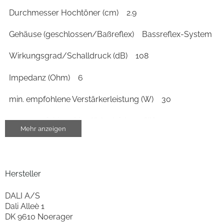
Durchmesser Hochtöner (cm)
2.9
Gehäuse (geschlossen/Baßreflex)
Bassreflex-System
Wirkungsgrad/Schalldruck (dB)
108
Impedanz (Ohm)
6
min. empfohlene Verstärkerleistung (W)
30
max. empfohlene Verstärkerleistung (W)
150
Mehr anzeigen
Wirkungsgrad/Schalldruck 2,83V/1m (dB)
88
Gehäuse-Eigenschaften
Hersteller
Breite (cm)
16.2
DALI A/S
Dali Alleè 1
Höhe (cm)
82.6
DK 9610 Noerager