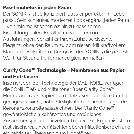
Passt mühelos in jeden Raum
Der SONIK 5 ist so konzipiert, dass er perfekt in Ihr Leben
passt. Sein schlanker, moderner Look ergänzt jeden Raum
– von minimalistischen bis hin zu klassischen
Einrichtungsstilen. Erhältlich in vier Premium-
Ausführungen, verleiht er Ihrem Zuhause dezente
Eleganz, ohne den Raum zu dominieren. Mit kraftvollem
Klang und vielseitigem Design ist der SONIK 5 die perfekte
Wahl für Stil und Performance gleichermaßen.
Clarity Cone™ Technologie – Membranen aus Papier-
und Holzfasern
Inspiriert von der Technologie der DALI KORE, verfügen
die SONIK Tief- und Mitteltöner über Clarity Cone™
Membranen aus Papier- und Holzfasern, die sich durch ihr
geringes Gewicht, hohe Steifigkeit und eine überragende
Resonanzkontrolle auszeichnen. Der Clarity Cone™
gewährleistet ein kohärentes und natürliches
Zusammenspiel der einzelnen Treiber. Das Ergebnis ist ein
realistischerer, unverfälschter oberer Mitteltonbereich und
ein nahtloser Übergang zum Hochtöner.