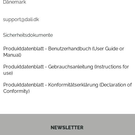
Dänemark
Tiefe (cm)
27
support@dali.dk
Gewicht (kg)
10.8
Anzahl der Lautsprecherboxen
1
Sicherheitsdokumente
Produktdatenblatt - Benutzerhandbuch (User Guide or
Farben
Manual)
Gehäuse-Farben
weiß
Produktdatenblatt - Gebrauchsanleitung (Instructions for
use)
Gehäuseeigenschaften
Produktdatenblatt - Konformitätserklärung (Declaration of
Conformity)
Anzahl der Lautsprecherboxen
1
Bauform
Stand-Lautsprecher
Baßreflex-System
ja
NEWSLETTER
Farbe
weiß