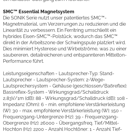
SMC™ Essential Magnetsystem
Die SONIK Serie nutzt unser patentiertes SMC™-
Magnetmaterial, um Verzerrungen zu reduzieren und die
Linearität zu verbessern. Ein Ferritring umschließt ein
hybrides Eisen-SMC™-Polstück, wodurch das SMC™
direkt in der Arbeitszone der Schwingspule platziert wird.
Dies minimiert Hysterese und Wirbelströme, was zu einer
saubereren, detailreicheren und entspannteren Mittelton-
Performance führt.
Leistungseigenschaften - Lautsprecher-Typ: Stand-
Lautsprecher - Lautsprecher-System: 2-Wege-
Lautsprechersystem - Gehäuse (geschlossen/Baßreflex):
Bassreflex-System - Wirkungsgrad/Schalldruck
2,83V/1m (dB): 88 - Wirkungsgrad/Schalldruck (dB): 108 -
Impedanz (Ohm): 6 - min. empfohlene Verstärkerleistung
(W): 30 - max. empfohlene Verstärkerleistung (W): 150 -
Frequenzgang-Untergrenze (Hz): 39 - Frequenzgang-
Obergrenze (Hz): 26000 - Übergangsfreq. Tief/Mittel-
Hochton (Hz): 2200 - Anzahl Hochtöner: 1 - Anzahl Tief-