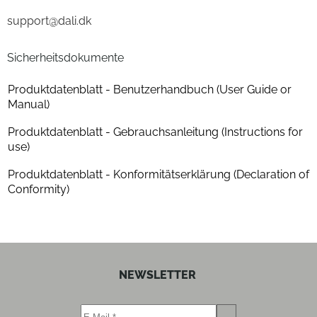
support@dali.dk
Höhe (cm)
112.6
Tiefe (cm)
37.6
Sicherheitsdokumente
Gewicht (kg)
24.6
Produktdatenblatt - Benutzerhandbuch (User Guide or
Manual)
Anzahl der Lautsprecherboxen
1
Produktdatenblatt - Gebrauchsanleitung (Instructions for
use)
Farben
Produktdatenblatt - Konformitätserklärung (Declaration of
Gehäuse-Farben
walnuss
Conformity)
Gehäuseeigenschaften
Anzahl der Lautsprecherboxen
1
NEWSLETTER
Bauform
Stand-Lautsprecher
Baßreflex-System
ja