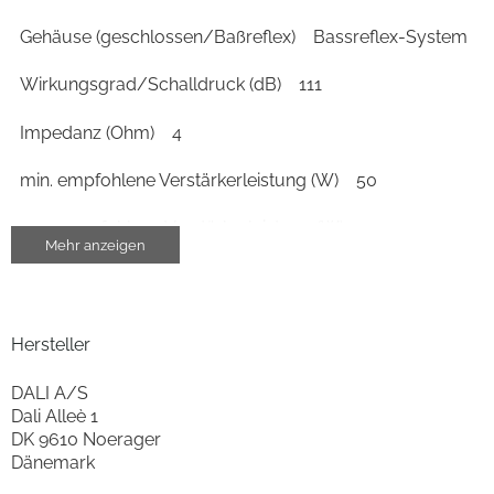
Gehäuse (geschlossen/Baßreflex)
Bassreflex-System
Wirkungsgrad/Schalldruck (dB)
111
Impedanz (Ohm)
4
min. empfohlene Verstärkerleistung (W)
50
max. empfohlene Verstärkerleistung (W)
300
Mehr anzeigen
Wirkungsgrad/Schalldruck 2,83V/1m (dB)
90
Übergangsfrequenz Hoch-Superhochton (Hz)
14000
Hersteller
Anzahl Super-Hochtöner
1
DALI A/S
Dali Alleè 1
Gehäuse-Eigenschaften
DK 9610 Noerager
Dänemark
Breite (cm)
21.4