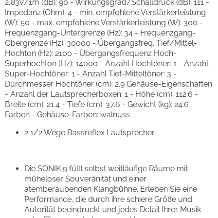
2,83V/1m (dB): 90 - Wirkungsgrad/Schalldruck (dB): 111 -
Impedanz (Ohm): 4 - min. empfohlene Verstärkerleistung
(W): 50 - max. empfohlene Verstärkerleistung (W): 300 -
Frequenzgang-Untergrenze (Hz): 34 - Frequenzgang-
Obergrenze (Hz): 30000 - Übergangsfreq. Tief/Mittel-
Hochton (Hz): 2100 - Übergangsfrequenz Hoch-
Superhochton (Hz): 14000 - Anzahl Hochtöner: 1 - Anzahl
Super-Hochtöner: 1 - Anzahl Tief-Mitteltöner: 3 -
Durchmesser Hochtöner (cm): 2.9 Gehäuse-Eigenschaften
- Anzahl der Lautsprecherboxen: 1 - Höhe (cm): 112.6 -
Breite (cm): 21.4 - Tiefe (cm): 37.6 - Gewicht (kg): 24.6
Farben - Gehäuse-Farben: walnuss
2 1/2 Wege Bassreflex Lautsprecher
Die SONIK 9 füllt selbst weitläufige Räume mit
müheloser Souveränität und einer
atemberaubenden Klangbühne. Erleben Sie eine
Performance, die durch ihre schiere Größe und
Autorität beeindruckt und jedes Detail Ihrer Musik