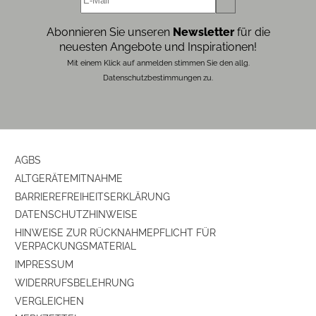
Abonnieren Sie unseren
Newsletter
für die
Ausstattung & Technik
neuesten Angebote und Inspirationen!
Mit einem Klick auf anmelden stimmen Sie den allg.
Bauart
Stereo-Lautsprecher
Datenschutzbestimmungen zu.
AGBS
ALTGERÄTEMITNAHME
BARRIEREFREIHEITSERKLÄRUNG
DATENSCHUTZHINWEISE
HINWEISE ZUR RÜCKNAHMEPFLICHT FÜR
VERPACKUNGSMATERIAL
IMPRESSUM
WIDERRUFSBELEHRUNG
VERGLEICHEN