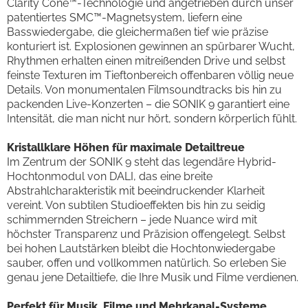
Clarity Cone™-Technologie und angetrieben durch unser
patentiertes SMC™-Magnetsystem, liefern eine
Basswiedergabe, die gleichermaßen tief wie präzise
konturiert ist. Explosionen gewinnen an spürbarer Wucht,
Rhythmen erhalten einen mitreißenden Drive und selbst
feinste Texturen im Tieftonbereich offenbaren völlig neue
Details. Von monumentalen Filmsoundtracks bis hin zu
packenden Live-Konzerten – die SONIK 9 garantiert eine
Intensität, die man nicht nur hört, sondern körperlich fühlt.
Kristallklare Höhen für maximale Detailtreue
Im Zentrum der SONIK 9 steht das legendäre Hybrid-
Hochtonmodul von DALI, das eine breite
Abstrahlcharakteristik mit beeindruckender Klarheit
vereint. Von subtilen Studioeffekten bis hin zu seidig
schimmernden Streichern – jede Nuance wird mit
höchster Transparenz und Präzision offengelegt. Selbst
bei hohen Lautstärken bleibt die Hochtonwiedergabe
sauber, offen und vollkommen natürlich. So erleben Sie
genau jene Detailtiefe, die Ihre Musik und Filme verdienen.
Perfekt für Musik, Filme und Mehrkanal-Systeme