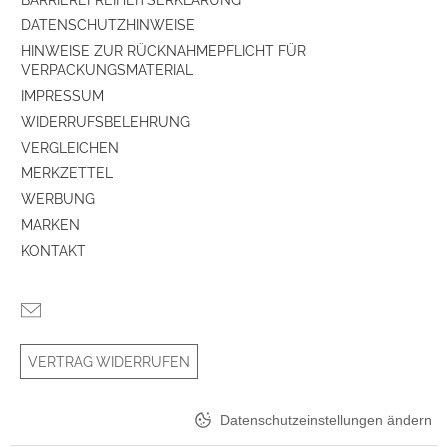
Gehäuse-Eigenschaften
DATENSCHUTZHINWEISE
HINWEISE ZUR RÜCKNAHMEPFLICHT FÜR
Breite (cm)
23.6
VERPACKUNGSMATERIAL
Höhe (cm)
34.8
IMPRESSUM
WIDERRUFSBELEHRUNG
Tiefe (cm)
42.9
VERGLEICHEN
MERKZETTEL
Gewicht (kg)
9.5
WERBUNG
MARKEN
Farben
KONTAKT
Gehäuse-Farben
schwarz
Gehäuseeigenschaften
VERTRAG WIDERRUFEN
Farbe
schwarz
Datenschutzeinstellungen ändern
Ausstattung & Technik