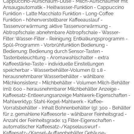
Cappuccino-Aufschäum-Düse - Milch-Aufschäumer mit
Ansaugautomatik - Heißwasser-Funktion - Cappuccino
Funktion - Latte Macchiato Funktion - Long-Coffee
Funktion - höhenverstellbarer Kaffeeauslauf -
Tassenvorwärmung: aktive Tassenvorwärmung -
Abtropfschale: abnehmbare Abtropfschale - Wasser-
Filter: Wasser-Filter - Reinigung: Entkalkungsprogramm -
Spül-Programm - Vorbrühfunktion Bedienung -
Bedienung: Bedienung durch Sensor-Tasten -
Tastenbeleuchtung - Aromawahlschalter - extra
Kaffeestärke-Taste - individuelle Einstellungen
speicherbar - Wasserbehälter-Volumen (l): 1.8 -
herausnehmbarer Wasserbehälter - wählbare
Milchkonsistenz - Milchbehälter - Volumen Milch-Behälter
(ml): 600 - herausnehmbarer Milchbehälter Anzeige -
Kaffeesatz-Entleerungsanzeige Mahlwerk-Eigenschaften -
Mahlwerktyp: Stahl-Kegel-Mahlwerk - Kaffee-
Vorratsbehälter - Inhalt Bohnenbehälter (g): 300 - Behälter
für 2. gemahlene Kaffeesorte - wählbarer Feinheitsgrad -
Anzahl der Feinheitsgrade: 13 Filter-Eigenschaften -
automatischer Kaffeesatz-/Kapselauswurf -
Kaffeesatz-/Kapsel-Auffangbehälter Gehäuse-