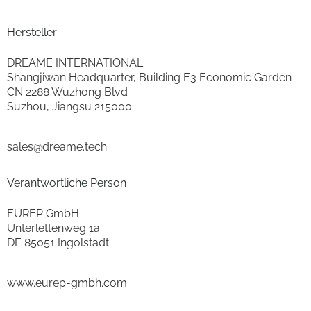
Breite (cm)
26.55
Hersteller
Höhe (cm)
110.3
DREAME INTERNATIONAL
Tiefe (cm)
27.5
Shangjiwan Headquarter, Building E3 Economic Garden
CN 2288 Wuzhong Blvd
Gewicht (kg)
5.7
Suzhou, Jiangsu 215000
Ladestation mit integr. Reinigungsfunkt.
ja
sales@dreame.tech
Ausstattung & Technik
Verantwortliche Person
Saugertyp
Nass-/Trockensauger
EUREP GmbH
HEPA-Filter
ja
Unterlettenweg 1a
DE 85051 Ingolstadt
Verpackungsangaben
www.eurep-gmbh.com
Breite mit Verpackung (cm)
36