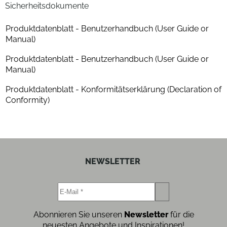
Sicherheitsdokumente
Höhe mit Verpackung (cm)
78
Produktdatenblatt - Benutzerhandbuch (User Guide or
Tiefe mit Verpackung (cm)
30.7
Manual)
Gewicht mit Verpackung (kg)
10.8
Produktdatenblatt - Benutzerhandbuch (User Guide or
Manual)
Eigenschaften
Produktdatenblatt - Konformitätserklärung (Declaration of
Conformity)
Nennleistung (W)
400
Ausstattung
Bodenbeleuchtung
ja
NEWSLETTER
Filter-Eigenschaften
HEPA-Filter
ja
Abonnieren Sie unseren
Newsletter
für die
neuesten Angebote und Inspirationen!