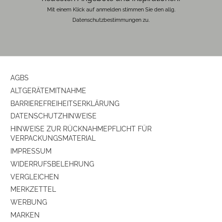
Düsen/Bürsten
Mit einem Klick auf anmelden stimmen Sie den allg.
Datenschutzbestimmungen zu.
Reinigungsbürste
ja
Reinigungsmittel
ja
herausnehmbare Bürstenwalze
ja
AGBS
ALTGERÄTEMITNAHME
BARRIEREFREIHEITSERKLÄRUNG
DATENSCHUTZHINWEISE
HINWEISE ZUR RÜCKNAHMEPFLICHT FÜR
VERPACKUNGSMATERIAL
IMPRESSUM
WIDERRUFSBELEHRUNG
VERGLEICHEN
MERKZETTEL
WERBUNG
MARKEN