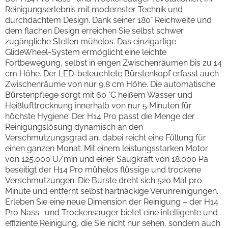
Reinigungserlebnis mit modernster Technik und
durchdachtem Design. Dank seiner 180° Reichweite und
dem flachen Design erreichen Sie selbst schwer
zugängliche Stellen mühelos. Das einzigartige
GlideWheel-System ermöglicht eine leichte
Fortbewegung, selbst in engen Zwischenräumen bis zu 14
cm Höhe. Der LED-beleuchtete Bürstenkopf erfasst auch
Zwischenräume von nur 9,8 cm Höhe. Die automatische
Bürstenpflege sorgt mit 60 °C heißem Wasser und
Heißlufttrocknung innerhalb von nur 5 Minuten für
höchste Hygiene. Der H14 Pro passt die Menge der
Reinigungslösung dynamisch an den
Verschmutzungsgrad an, dabei reicht eine Füllung für
einen ganzen Monat. Mit einem leistungsstarken Motor
von 125.000 U/min und einer Saugkraft von 18.000 Pa
beseitigt der H14 Pro mühelos flüssige und trockene
Verschmutzungen. Die Bürste dreht sich 520 Mal pro
Minute und entfernt selbst hartnäckige Verunreinigungen.
Erleben Sie eine neue Dimension der Reinigung – der H14
Pro Nass- und Trockensauger bietet eine intelligente und
effiziente Reinigung, die Sie nicht nur sehen, sondern auch