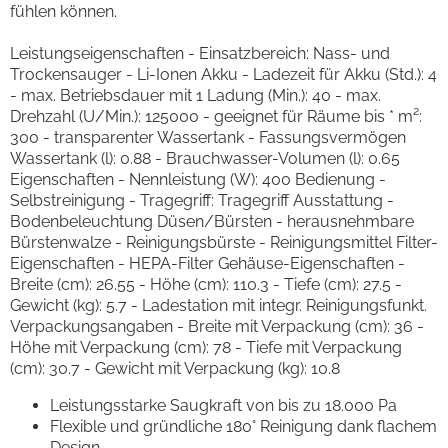
fühlen können.
Leistungseigenschaften - Einsatzbereich: Nass- und
Trockensauger - Li-Ionen Akku - Ladezeit für Akku (Std.): 4
- max. Betriebsdauer mit 1 Ladung (Min.): 40 - max.
Drehzahl (U/Min.): 125000 - geeignet für Räume bis * m²:
300 - transparenter Wassertank - Fassungsvermögen
Wassertank (l): 0.88 - Brauchwasser-Volumen (l): 0.65
Eigenschaften - Nennleistung (W): 400 Bedienung -
Selbstreinigung - Tragegriff: Tragegriff Ausstattung -
Bodenbeleuchtung Düsen/Bürsten - herausnehmbare
Bürstenwalze - Reinigungsbürste - Reinigungsmittel Filter-
Eigenschaften - HEPA-Filter Gehäuse-Eigenschaften -
Breite (cm): 26.55 - Höhe (cm): 110.3 - Tiefe (cm): 27.5 -
Gewicht (kg): 5.7 - Ladestation mit integr. Reinigungsfunkt.
Verpackungsangaben - Breite mit Verpackung (cm): 36 -
Höhe mit Verpackung (cm): 78 - Tiefe mit Verpackung
(cm): 30.7 - Gewicht mit Verpackung (kg): 10.8
Leistungsstarke Saugkraft von bis zu 18.000 Pa
Flexible und gründliche 180° Reinigung dank flachem
Design