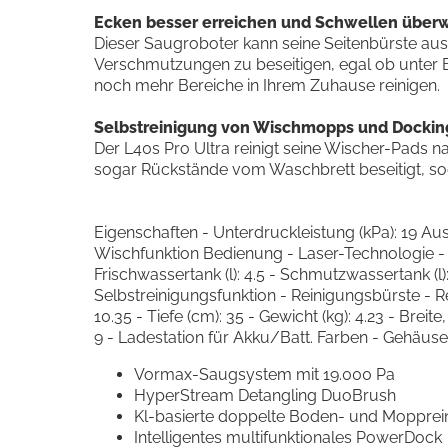
Ecken besser erreichen und Schwellen über
Dieser Saugroboter kann seine Seitenbürste a
Verschmutzungen zu beseitigen, egal ob unter 
noch mehr Bereiche in Ihrem Zuhause reinigen.
Selbstreinigung von Wischmopps und Dockin
Der L40s Pro Ultra reinigt seine Wischer-Pads
sogar Rückstände vom Waschbrett beseitigt, s
Eigenschaften - Unterdruckleistung (kPa): 19 A
Wischfunktion Bedienung - Laser-Technologie - H
Frischwassertank (l): 4.5 - Schmutzwassertank (l
Selbstreinigungsfunktion - Reinigungsbürste - R
10.35 - Tiefe (cm): 35 - Gewicht (kg): 4.23 - Breite
9 - Ladestation für Akku/Batt. Farben - Gehäus
Vormax-Saugsystem mit 19.000 Pa
HyperStream Detangling DuoBrush
Kl-basierte doppelte Boden- und Mopprei
Intelligentes multifunktionales PowerDock