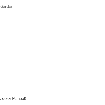
weiß
 Garden
ja
ja
19
für Teppich- und Hartbodenreinigung
ja
uide or Manual)
40