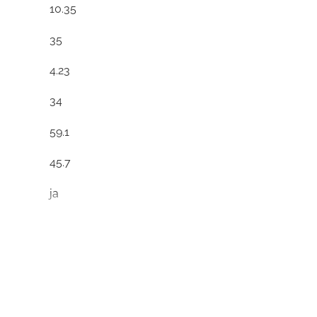
10.35
35
4.23
34
59.1
45.7
ja
1
9