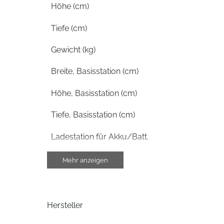
Höhe (cm)
Tiefe (cm)
Gewicht (kg)
Breite, Basisstation (cm)
Höhe, Basisstation (cm)
Tiefe, Basisstation (cm)
Ladestation für Akku/Batt.
Anzahl Kameras
Mehr anzeigen
Gewicht, Basisstation (kg)
Hersteller
Farben