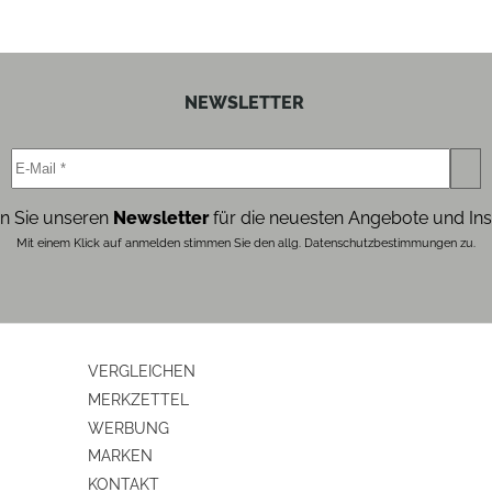
ja
NEWSLETTER
4.5
4
n Sie unseren
Newsletter
für die neuesten Angebote und Ins
Mit einem Klick auf anmelden stimmen Sie den allg. Datenschutzbestimmungen zu.
ja
ja
VERGLEICHEN
ja
MERKZETTEL
WERBUNG
ja
MARKEN
KONTAKT
ja