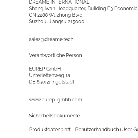
DREAME INTERNATIONAL
Gehäuse-Farben
Shangjiwan Headquarter, Building E3 Economic
CN 2288 Wuzhong Blvd
Ausstattung & Technik
Suzhou, Jiangsu 215000
Wischfunktion
sales@dreame.tech
Ladestation mit integr. Reinigungsfunktion
Verantwortliche Person
Eigenschaften
EUREP GmbH
Unterlettenweg 1a
Unterdruckleistung (kPa)
DE 85051 Ingolstadt
Ausstattung
www.eurep-gmbh.com
Bereichswahl
Sicherheitsdokumente
Wischfunktion
Produktdatenblatt - Benutzerhandbuch (User G
befahrbareTeppichhöhe * mm