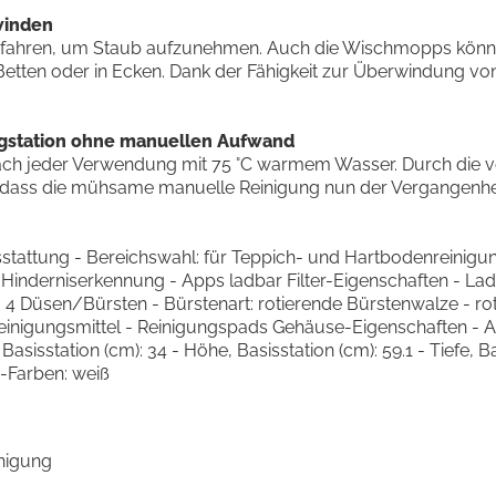
winden
usfahren, um Staub aufzunehmen. Auch die Wischmopps könn
Betten oder in Ecken. Dank der Fähigkeit zur Überwindung v
gstation ohne manuellen Aufwand
 nach jeder Verwendung mit 75 °C warmem Wasser. Durch die 
odass die mühsame manuelle Reinigung nun der Vergangenhei
usstattung - Bereichswahl: für Teppich- und Hartbodenreinig
inderniserkennung - Apps ladbar Filter-Eigenschaften - Ladest
): 4 Düsen/Bürsten - Bürstenart: rotierende Bürstenwalze - r
einigungsmittel - Reinigungspads Gehäuse-Eigenschaften - Anz
, Basisstation (cm): 34 - Höhe, Basisstation (cm): 59.1 - Tiefe, B
e-Farben: weiß
nigung