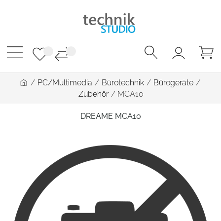
/
PC/Multimedia
/
Bürotechnik
/
Bürogeräte
/
Zubehör
/
MCA10
DREAME MCA10