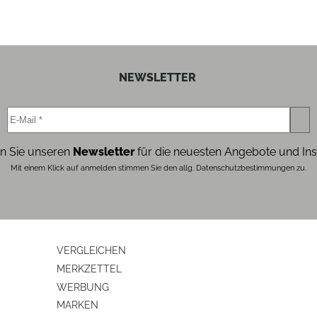
schwarz
NEWSLETTER
schwarz
n Sie unseren
Newsletter
für die neuesten Angebote und Ins
Nass-/Trockensauger
Mit einem Klick auf anmelden stimmen Sie den allg. Datenschutzbestimmungen zu.
ja
VERGLEICHEN
35.5
MERKZETTEL
WERBUNG
75.8
MARKEN