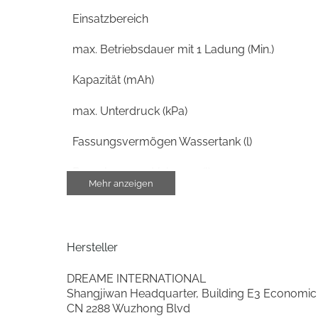
Einsatzbereich
max. Betriebsdauer mit 1 Ladung (Min.)
Kapazität (mAh)
max. Unterdruck (kPa)
Fassungsvermögen Wassertank (l)
Brauchwasser-Volumen (l)
Mehr anzeigen
2-Behältersystem
Bedienung
Hersteller
Selbstreinigung
DREAME INTERNATIONAL
Shangjiwan Headquarter, Building E3 Economic
Saugleistungsregelung
CN 2288 Wuzhong Blvd