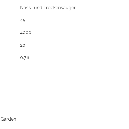
Nass- und Trockensauger
45
4000
20
0.76
0.73
ja
ja
 Garden
elektr. Saugleistungsregelung