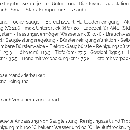
ekte Ergebnisse auf jedem Untergrund. Die clevere Ladestat
acht. Smart. Stark. Kompromisslos sauber.
 und Trockensauger - Bereichswahl: Hartbodenreinigung - Akk
V): 21.6 - max. Unterdruck (kPa): 20 - Ladezeit für Akku (Std.
rsystem - Fassungsvermögen Wassertank (l): 0.76 - Brauchwas
ktr. Saugleistungsregelung - Bürstenreinigungsfunktion - Sel
re Bürstenwalze - Elektro-Saugbürste - Reinigungsbürste -
3.3 - Höhe (cm): 113.9 - Tiefe (cm): 27.5 - Gewicht (kg): 5.1 - 
: 35.5 - Höhe mit Verpackung (cm): 75.8 - Tiefe mit Verpack
lose Manövrierbarkeit
iche Reinigung
e nach Verschmutzungsgrad
esteuerte Anpassung von Saugleistung, Reinigungszeit und T
nigung mit 100 °C heißem Wasser und 90 °C Heißlufttrocknung