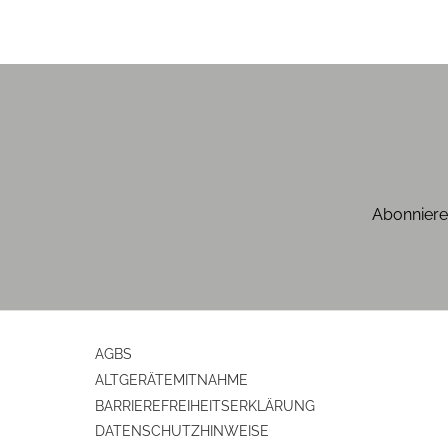
Gehäuse-Farben
Gehäuseeigenschaften
Farbe
Ausstattung & Technik
Abonniere
Saugertyp
HEPA-Filter
Verpackungsangaben
AGBS
Breite mit Verpackung (cm)
ALTGERÄTEMITNAHME
BARRIEREFREIHEITSERKLÄRUNG
Höhe mit Verpackung (cm)
DATENSCHUTZHINWEISE