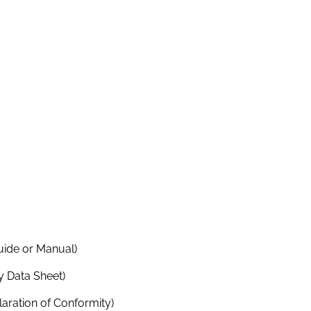
4
ja
ja
23.3
113.9
27.5
5.1
uide or Manual)
ja
y Data Sheet)
aration of Conformity)