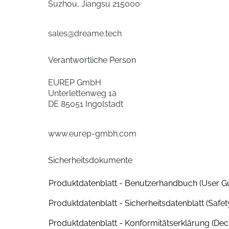
Suzhou, Jiangsu 215000
Anzahl der Leistungsstufen
sales@dreame.tech
Bürstenreinigungsfunktion
Trocknungsfunktion
Verantwortliche Person
EUREP GmbH
Gehäuse-Eigenschaften
Unterlettenweg 1a
DE 85051 Ingolstadt
Breite (cm)
Höhe (cm)
www.eurep-gmbh.com
Tiefe (cm)
Sicherheitsdokumente
Gewicht (kg)
Produktdatenblatt - Benutzerhandbuch (User G
Ladestation mit integr. Reinigungsfunkt.
Produktdatenblatt - Sicherheitsdatenblatt (Safet
Produktdatenblatt - Konformitätserklärung (Decl
Farben