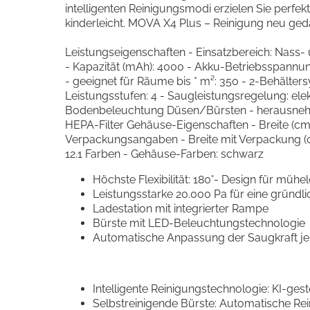
intelligenten Reinigungsmodi erzielen Sie perf
kinderleicht. MOVA X4 Plus – Reinigung neu ged
Leistungseigenschaften - Einsatzbereich: Nass-
- Kapazität (mAh): 4000 - Akku-Betriebsspannung (
- geeignet für Räume bis * m²: 350 - 2-Behälte
Leistungsstufen: 4 - Saugleistungsregelung: ele
Bodenbeleuchtung Düsen/Bürsten - herausnehmba
HEPA-Filter Gehäuse-Eigenschaften - Breite (cm): 2
Verpackungsangaben - Breite mit Verpackung (cm)
12.1 Farben - Gehäuse-Farben: schwarz
Höchste Flexibilität: 180°- Design für mühe
Leistungsstarke 20.000 Pa für eine gründl
Ladestation mit integrierter Rampe
Bürste mit LED-Beleuchtungstechnologie
Automatische Anpassung der Saugkraft j
Intelligente Reinigungstechnologie: KI-g
Selbstreinigende Bürste: Automatische Rei