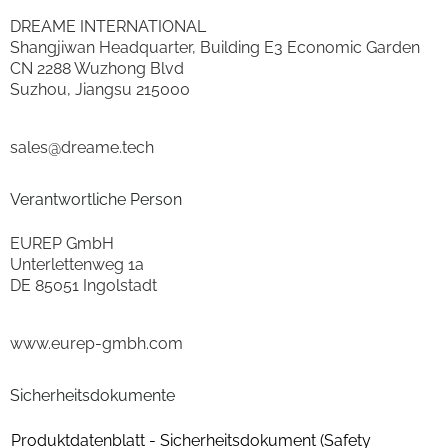
DREAME INTERNATIONAL
optische Steuerung (Sensor)
ja
Shangjiwan Headquarter, Building E3 Economic Garden
CN 2288 Wuzhong Blvd
Treppensensor
ja
Suzhou, Jiangsu 215000
Ladestation mit integr. Reinigungsfunktion
ja
sales@dreame.tech
Verpackungsangaben
Verantwortliche Person
Breite mit Verpackung (cm)
45.3
EUREP GmbH
Unterlettenweg 1a
Höhe mit Verpackung (cm)
64.8
DE 85051 Ingolstadt
Tiefe mit Verpackung (cm)
50.1
www.eurep-gmbh.com
Eigenschaften
Sicherheitsdokumente
Ladezeit für Akku (Std.)
4.5
Produktdatenblatt - Sicherheitsdokument (Safety