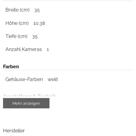
Breite (cm)
35
Höhe (cm)
10.38
Tiefe (cm)
35
Anzahl Kameras
1
Farben
Gehäuse-Farben
weiß
Ausstattung & Technik
Mehr anzeigen
Saugertyp
Trockensauger
HEPA-Filter
ja
Hersteller
Wischfunktion
ja