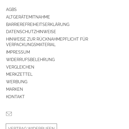
Ladestation mit integr. Reinigungsfunkt.
ja
AGBS
Frischwassertank (l)
0.08
ALTGERÄTEMITNAHME
BARRIEREFREIHEITSERKLÄRUNG
HEPA-Filter
ja
DATENSCHUTZHINWEISE
HINWEISE ZUR RÜCKNAHMEPFLICHT FÜR
VERPACKUNGSMATERIAL
Düsen/Bürsten
IMPRESSUM
rotierende Bürsten
ja
WIDERRUFSBELEHRUNG
VERGLEICHEN
Reinigungspads
ja
MERKZETTEL
WERBUNG
Reinigungsbürste
ja
MARKEN
Reinigungsmittel
ja
KONTAKT
autom. Selbstreinigungsfunktion
ja
VERTRAG WIDERRUFEN