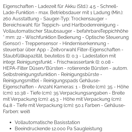
Eigenschaften - Ladezeit für Akku (Std.): 4.5 - Schnell-
Lade-Funktion - max. Betriebsdauer mit 1 Ladung (Min.):
260 Ausstattung - Sauger-Typ: Trockensauger -
Bereichswahl: für Teppich- und Hartbodenreinigung -
Vollautomatischer Staubsauger - befahrbareTeppichhöhe
* mm: 22 - Wischfunktion Bedienung - Optische Steuerung
(Sensor) - Treppensensor - Hinderniserkennung -
steuerbar über App - Zeitvorwahl Filter-Eigenschaften -
Staubfüllkapazität, beutellos (l): 0.3 - Ladestation mit
integr. Reinigungsfunkt. - Frischwassertank (l): 0.08 -
HEPA-Filter Düsen/Bürsten - rotierende Bürsten - autom.
Selbstreinigungsfunktion - Reinigungsbürste -
Reinigungsmittel - Reinigungspads Gehäuse-
Eigenschaften - Anzahl Kameras: 1 - Breite (cm): 35 - Höhe
(cm): 10.38 - Tiefe (cm): 35 Verpackungsangaben - Breite
mit Verpackung (cm): 45.3 - Höhe mit Verpackung (cm):
64.8 - Tiefe mit Verpackung (cm): 50.1 Farben - Gehäuse-
Farben: weiß
Vollautomatische Basisstation
Beeindruckende 12.000 Pa Saugleistung