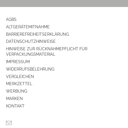
Anzahl der Lautsprecherboxen
2
Bauform
Klein-/Regal-Lautsprecher
AGBS
ALTGERÄTEMITNAHME
Baßreflex-System
ja
BARRIEREFREIHEITSERKLÄRUNG
DATENSCHUTZHINWEISE
Farbe
schwarz
HINWEISE ZUR RÜCKNAHMEPFLICHT FÜR
VERPACKUNGSMATERIAL
Ausstattung & Technik
IMPRESSUM
WIDERRUFSBELEHRUNG
Bauart
Stereo-Lautsprecher
VERGLEICHEN
Konnektivität
Verkabelt
MERKZETTEL
WERBUNG
MARKEN
KONTAKT