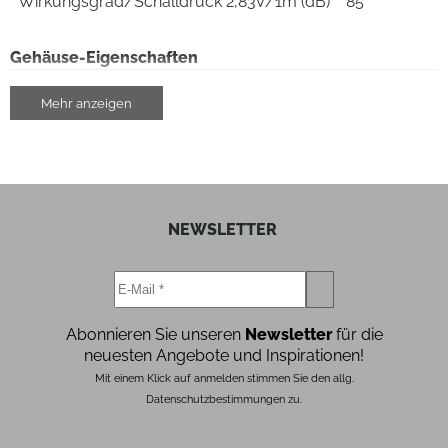
Wirkungsgrad/Schalldruck 2,83V/1m (dB)
85
Gehäuse-Eigenschaften
Breite (cm)
17
Mehr anzeigen
Höhe (cm)
29
Tiefe (cm)
28.45
NEWSLETTER
Gewicht (kg)
6.43
Anzahl der Lautsprecherboxen
2
Farben
Abonnieren Sie unseren
Newsletter
für die
neuesten Angebote und Inspirationen!
Gehäuse-Farben
schwarz
Mit einem Klick auf anmelden stimmen Sie den allg.
Datenschutzbestimmungen zu.
Gehäuseeigenschaften