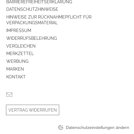
BARRIEREFREIHEITSERKLÄRUNG
DATENSCHUTZHINWEISE
Bauform
Stand-Lautsprecher
HINWEISE ZUR RÜCKNAHMEPFLICHT FÜR
VERPACKUNGSMATERIAL
Baßreflex-System
ja
IMPRESSUM
WIDERRUFSBELEHRUNG
Ausstattung & Technik
VERGLEICHEN
Bauart
Stereo-Lautsprecher
MERKZETTEL
WERBUNG
Konnektivität
Verkabelt
MARKEN
KONTAKT
VERTRAG WIDERRUFEN
Datenschutzeinstellungen ändern