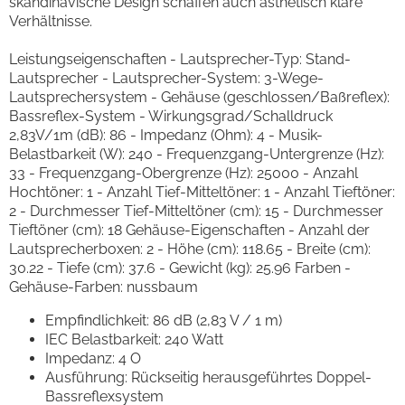
skandinavische Design schaffen auch ästhetisch klare
Verhältnisse.
Leistungseigenschaften - Lautsprecher-Typ: Stand-
Lautsprecher - Lautsprecher-System: 3-Wege-
Lautsprechersystem - Gehäuse (geschlossen/Baßreflex):
Bassreflex-System - Wirkungsgrad/Schalldruck
2,83V/1m (dB): 86 - Impedanz (Ohm): 4 - Musik-
Belastbarkeit (W): 240 - Frequenzgang-Untergrenze (Hz):
33 - Frequenzgang-Obergrenze (Hz): 25000 - Anzahl
Hochtöner: 1 - Anzahl Tief-Mitteltöner: 1 - Anzahl Tieftöner:
2 - Durchmesser Tief-Mitteltöner (cm): 15 - Durchmesser
Tieftöner (cm): 18 Gehäuse-Eigenschaften - Anzahl der
Lautsprecherboxen: 2 - Höhe (cm): 118.65 - Breite (cm):
30.22 - Tiefe (cm): 37.6 - Gewicht (kg): 25.96 Farben -
Gehäuse-Farben: nussbaum
Empfindlichkeit: 86 dB (2,83 V / 1 m)
IEC Belastbarkeit: 240 Watt
Impedanz: 4 O
Ausführung: Rückseitig herausgeführtes Doppel-
Bassreflexsystem