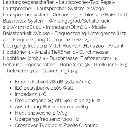
Leistungseigenschaften - Lautsprecher-Typ: Regal-
Lautsprecher - Lautsprecher-System: 2-Wege-
Lautsprechersystem - Gehäuse (geschlossen/Baßreflex):
Bassreflex-System - Wirkungsgrad/Schalldruck
2,83V/1m (dB): 86 - Impedanz (Ohm): 6 - Musik-
Belastbarkeit (W): 180 - Frequenzgang-Untergrenze (Hz):
40 - Frequenzgang-Obergrenze (Hz): 23000 -
Übergangsfrequenz Mittel-Hochton (Hz): 3200 - Anzahl
Hochtöner: 1 - Anzahl Tieftöner: 1 - Durchmesser
Hochtöner (cm): 2.8 - Durchmesser Tieftöner (cm): 18
Gehäuse-Eigenschaften - Höhe (cm): 38 - Breite (cm): 21.5
- Tiefe (cm): 31.7 - Gewicht (kg): 9.9
Empfindlichkeit: 86 dB (2,83 V/1 m)
IEC Belastbarkeit: 180 Watt
Impedanz: 6 O
Frequenzgang (±3 dB): 40 Hz bis 23 kHz
Ausführung: Bassreflex rückseitig
Frequenzweiche: 2-Weg
Übergangsfrequenz: 3200 Hz
Crossover-Typologie: Zweite Ordnung