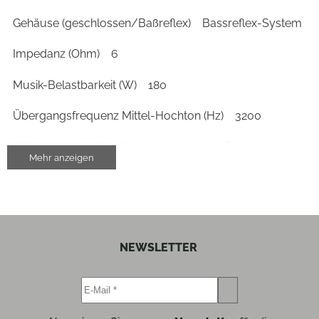
Gehäuse (geschlossen/Baßreflex)
Bassreflex-System
Impedanz (Ohm)
6
Musik-Belastbarkeit (W)
180
Übergangsfrequenz Mittel-Hochton (Hz)
3200
Wirkungsgrad/Schalldruck 2,83V/1m (dB)
86
Mehr anzeigen
Gehäuse-Eigenschaften
Breite (cm)
21.5
NEWSLETTER
Höhe (cm)
38
Tiefe (cm)
31.7
Gewicht (kg)
9.9