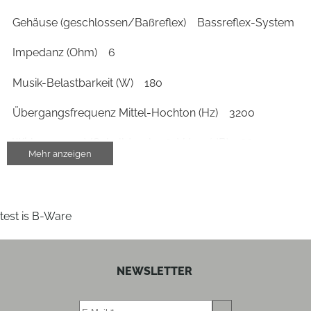
Gehäuse (geschlossen/Baßreflex)
Bassreflex-System
Impedanz (Ohm)
6
Musik-Belastbarkeit (W)
180
Übergangsfrequenz Mittel-Hochton (Hz)
3200
Wirkungsgrad/Schalldruck 2,83V/1m (dB)
86
Mehr anzeigen
Gehäuse-Eigenschaften
Breite (cm)
21.5
test is B-Ware
Höhe (cm)
38
NEWSLETTER
Tiefe (cm)
31.7
Gewicht (kg)
9.9