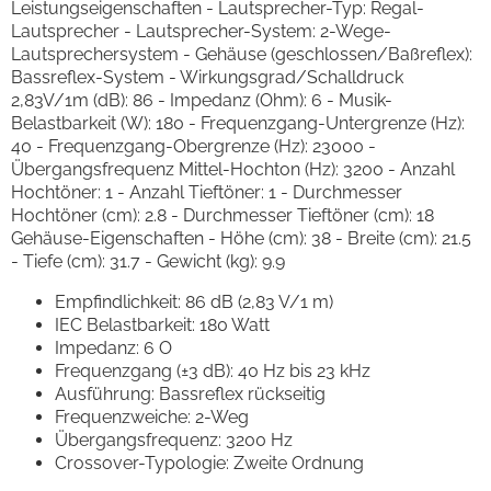
Leistungseigenschaften - Lautsprecher-Typ: Regal-
Lautsprecher - Lautsprecher-System: 2-Wege-
Lautsprechersystem - Gehäuse (geschlossen/Baßreflex):
Bassreflex-System - Wirkungsgrad/Schalldruck
2,83V/1m (dB): 86 - Impedanz (Ohm): 6 - Musik-
Belastbarkeit (W): 180 - Frequenzgang-Untergrenze (Hz):
40 - Frequenzgang-Obergrenze (Hz): 23000 -
Übergangsfrequenz Mittel-Hochton (Hz): 3200 - Anzahl
Hochtöner: 1 - Anzahl Tieftöner: 1 - Durchmesser
Hochtöner (cm): 2.8 - Durchmesser Tieftöner (cm): 18
Gehäuse-Eigenschaften - Höhe (cm): 38 - Breite (cm): 21.5
- Tiefe (cm): 31.7 - Gewicht (kg): 9.9
Empfindlichkeit: 86 dB (2,83 V/1 m)
IEC Belastbarkeit: 180 Watt
Impedanz: 6 O
Frequenzgang (±3 dB): 40 Hz bis 23 kHz
Ausführung: Bassreflex rückseitig
Frequenzweiche: 2-Weg
Übergangsfrequenz: 3200 Hz
Crossover-Typologie: Zweite Ordnung