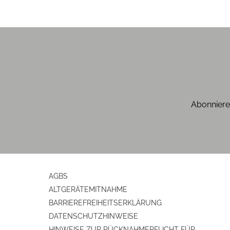
Abonniere
AGBS
ALTGERÄTEMITNAHME
BARRIEREFREIHEITSERKLÄRUNG
DATENSCHUTZHINWEISE
HINWEISE ZUR RÜCKNAHMEPFLICHT FÜR