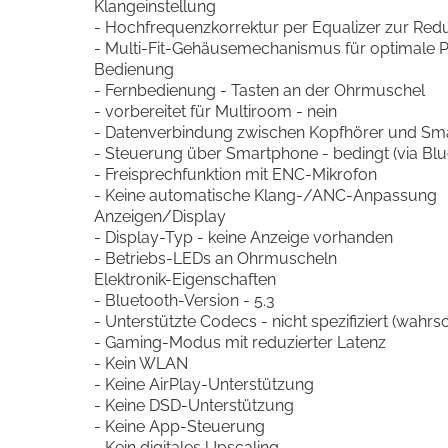
Klangeinstellung
- Hochfrequenzkorrektur per Equalizer zur Re
- Multi-Fit-Gehäusemechanismus für optimale P
Bedienung
- Fernbedienung - Tasten an der Ohrmuschel
- vorbereitet für Multiroom - nein
- Datenverbindung zwischen Kopfhörer und Sma
- Steuerung über Smartphone - bedingt (via Bl
- Freisprechfunktion mit ENC-Mikrofon
- Keine automatische Klang-/ANC-Anpassung
Anzeigen/Display
- Display-Typ - keine Anzeige vorhanden
- Betriebs-LEDs an Ohrmuscheln
Elektronik-Eigenschaften
- Bluetooth-Version - 5.3
- Unterstützte Codecs - nicht spezifiziert (wahr
- Gaming-Modus mit reduzierter Latenz
- Kein WLAN
- Keine AirPlay-Unterstützung
- Keine DSD-Unterstützung
- Keine App-Steuerung
- Kein digitales Upscaling