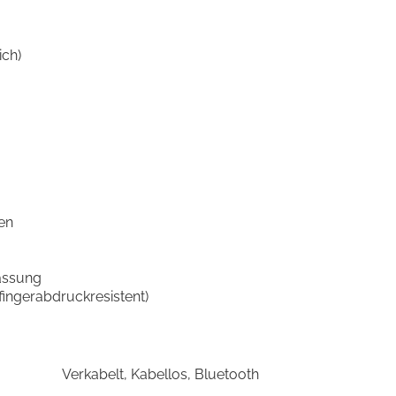
ich)
en
passung
fingerabdruckresistent)
Verkabelt, Kabellos, Bluetooth