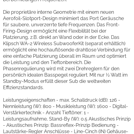
Die proprietäre interne Geometrie mit einem neuen
Aerofoil-Slotport-Design minimiert das Port Geräusche
für saubere, unverzerrte tiefe Frequenzen. Das Front-
Firing-Design ermöglicht eine Flexibilität bei der
Platzierung, z.B. direkt an Wand oder in der Ecke. Das
Klipsch WA-2 Wireless SubwooferKit (separat erhältlich)
ermöglicht eine hochauflösende drahtlose Verbindung für
eine einfache Platzierung überall im Raum und optimiert
die Leistung und den Tieftonbereich. Die
Phasenregulierung wird mit zwei Drehreglern für den
persönlich idealen Basspegel reguliert. Mit nur ½ Watt im
Standby-Modus erfüllt dieser Sub die weltweiten
Effizienzstandards.
Leistungseigenschaften - max. Schalldruck (dB): 126 -
Nennleistung (W): 800 - Musikleistung (W): 1600 - Digital-
Verstärkertechnik - Anzahl Tieftöner: 1 -
Leistungsaufnahme, Stand-By (W): 0.5 Akustisches Prinzip
- Akustisches Prinzip: Bassreflex-Prinzip Bedienung -
Lautstärke-Regler Anschlüsse - Line-Cinch (IN) Gehäuse-